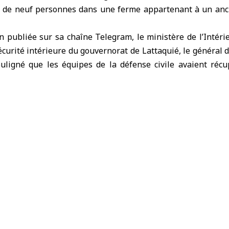
s de neuf personnes dans une ferme appartenant à un anci
n publiée sur sa chaîne Telegram, le ministère de l’Intéri
urité intérieure du gouvernorat de Lattaquié, le général 
uligné que les équipes de la défense civile avaient récu
ces de police judiciaire ont entamé leurs travaux de recueill
ssaires, sous la supervision des autorités compétentes en 
 les enquêtes.