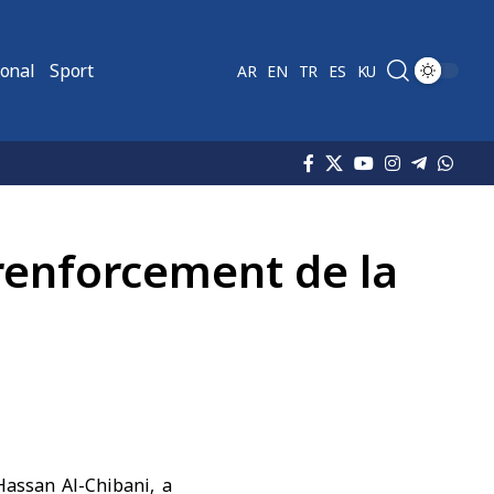
ional
Sport
AR
EN
TR
ES
KU
 renforcement de la
Hassan Al-Chibani, a