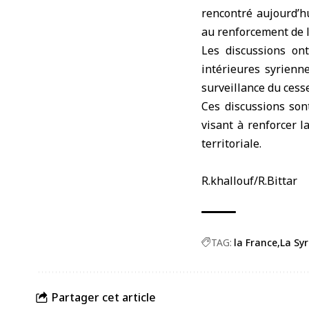
rencontré aujourd’h
au renforcement de la
Les discussions ont
intérieures syrienne
surveillance du cesse
Ces discussions son
visant à renforcer l
territoriale.
R.khallouf/R.Bittar
TAG:
la France
La Syr
Partager cet article