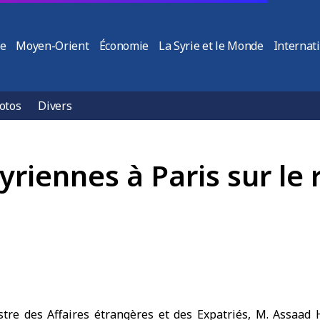
ie
Moyen-Orient
Économie
La Syrie et le Monde
Internat
otos
Divers
yriennes à Paris sur le
stre des Affaires étrangères et des Expatriés, M. Assaad 