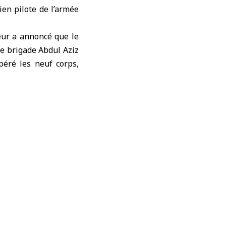
en pilote de l’armée
eur a annoncé que le
de brigade Abdul Aziz
péré les neuf corps,
ir les preuves et les
matière de sécurité,