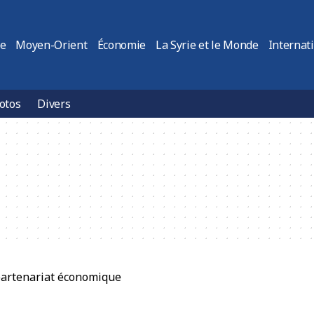
ie
Moyen-Orient
Économie
La Syrie et le Monde
Internat
otos
Divers