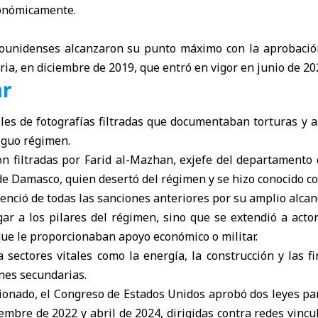
económicamente.
ounidenses alcanzaron su punto máximo con la aprobació
iria, en diciembre de 2019, que entró en vigor en junio de 20
ar
les de fotografías filtradas que documentaban torturas y 
iguo régimen.
n filtradas por Farid al-Mazhan, exjefe del departamento
r de Damasco, quien desertó del régimen y se hizo conocido c
renció de todas las sanciones anteriores por su amplio alcan
gar a los pilares del régimen, sino que se extendió a acto
ue le proporcionaban apoyo económico o militar.
 sectores vitales como la energía, la construcción y las 
es secundarias.
ionado, el Congreso de Estados Unidos aprobó dos leyes par
embre de 2022 y abril de 2024, dirigidas contra redes vinc