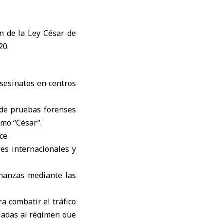
n de la Ley César de
20.
asesinatos en centros
 de pruebas forenses
omo “César”.
ce.
res internacionales y
finanzas mediante las
a combatir el tráfico
uladas al régimen que