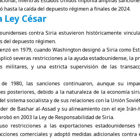
acional, mientras Estados Unidos imponía amplias sancione
ó hasta la caída del depuesto régimen a finales de 2024.
a Ley César
ounidenses contra Siria estuvieron históricamente vinculad
s del depuesto régimen.
enzó en 1979, cuando Washington designó a Siria como Est
mplicó severas restricciones a la ayuda estadounidense, la pr
 militares, y una estricta supervisión de las transac
 de 1980, las sanciones continuaron, aunque su impac
es posteriores, debido a la naturaleza de la economía siri
l sistema socialista y de sus relaciones con la Unión Soviét
oder de Bashar al-Assad y su alineamiento con el eje Irán
robó en 2003 la Ley de Responsabilidad de Siria.
uso restricciones a las exportaciones estadounidenses h
cciones comerciales y adoptó medidas adicionales contra 