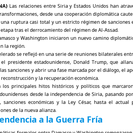
ANA)
Las relaciones entre Siria y
Estados Unidos
han atrave
ransformaciones, desde una cooperación diplomática caute
s, una ruptura casi total y un estricto régimen de sanciones
etapa tras el derrocamiento del régimen de Al-Assad.
Damasco y Washington iniciaron un nuevo camino diplomátic
n la región.
lerado se reflejó en una serie de reuniones bilaterales entre
y el presidente estadounidense,
Donald Trump
, que alla
 las sanciones y abrir una fase marcada por el diálogo, el ap
a reconstrucción y la recuperación económica.
 los principales hitos históricos y políticos que marcaron
tadounidenses desde la independencia de Siria, pasando por
, sanciones económicas y la Ley César, hasta el actual
iones de la nueva alianza.
endencia a la Guerra Fría
omáticas formales entre Damasco y Washington comenzaron e