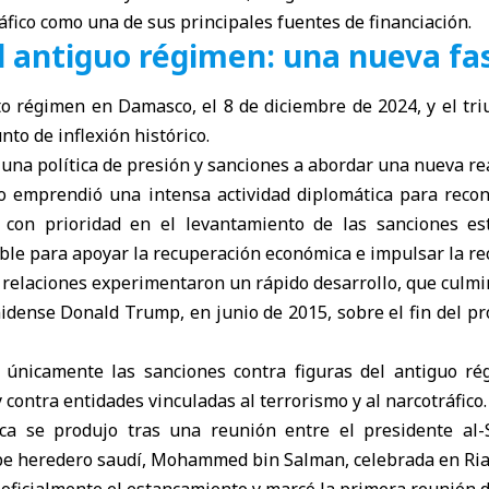
ráfico como una de sus principales fuentes de financiación.
el antiguo régimen: una nueva fa
o régimen en Damasco, el 8 de diciembre de 2024, y el tri
to de inflexión histórico.
na política de presión y sanciones a abordar una nueva real
io emprendió una intensa actividad diplomática para recons
s, con prioridad en el levantamiento de las sanciones e
ble para apoyar la recuperación económica e impulsar la re
s relaciones experimentaron un rápido desarrollo, que culmi
idense Donald Trump, en junio de 2015, sobre el fin del p
únicamente las sanciones contra figuras del antiguo ré
 contra entidades vinculadas al terrorismo y al narcotráfico.
rica se produjo tras una reunión entre el presidente al
ipe heredero saudí, Mohammed bin Salman, celebrada en Ria
oficialmente el estancamiento y marcó la primera reunión di