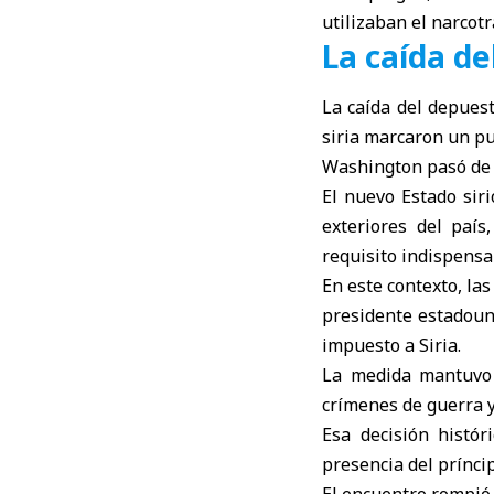
utilizaban el narcot
La caída d
La caída del depuest
siria marcaron un pun
Washington pasó de u
El nuevo Estado sir
exteriores del paí
requisito indispensa
En este contexto, la
presidente estadoun
impuesto a Siria.
La medida mantuvo 
crímenes de guerra y
Esa decisión histó
presencia del prínc
El encuentro rompió 