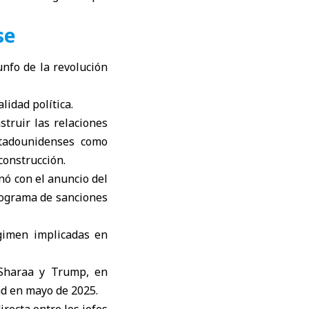
se
unfo de la revolución
idad política.
truir las relaciones
stadounidenses como
construcción.
nó con el anuncio del
rograma de sanciones
gimen implicadas en
-Sharaa y Trump, en
d en mayo de 2025.
recta entre los jefes