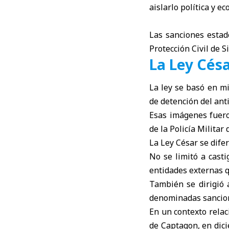
aislarlo política y 
Las sanciones estad
Protección Civil de S
La Ley Cés
La ley se basó en mi
de detención del ant
Esas imágenes fuero
de la Policía Milita
La Ley César se dife
No se limitó a casti
entidades externas q
También se dirigió a
denominadas sancion
En un contexto relac
de Captagon, en dici