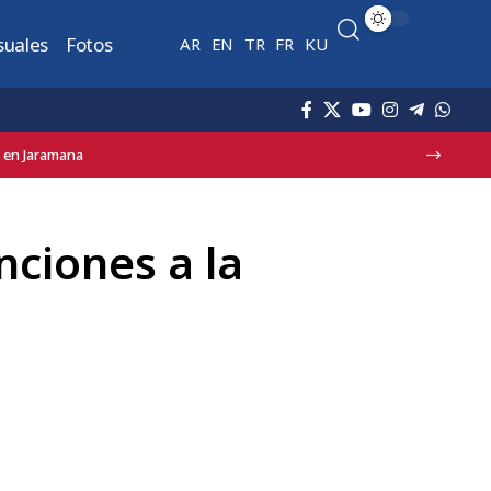
suales
Fotos
AR
EN
TR
FR
KU
erca de Damasco
nciones a la