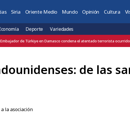
ias
Siria
Oriente Medio
Mundo
Opinión
Cultura
Vi
Economía
Deporte
Variedades
Jordania condena el atentado terrorista contra un autobús en Jaramana, c
adounidenses: de las sa