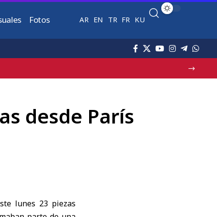
suales
Fotos
AR
EN
TR
FR
KU
tas desde París
este lunes 23 piezas
ormaban parte de una