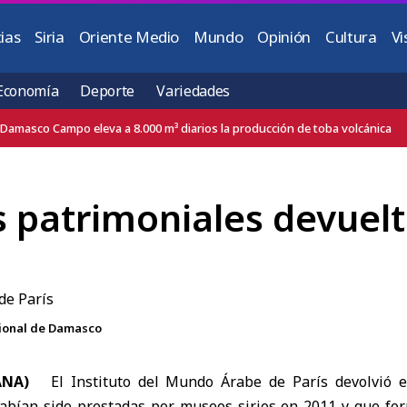
ias
Siria
Oriente Medio
Mundo
Opinión
Cultura
Vi
Economía
Deporte
Variedades
ánica
as patrimoniales devuel
cional de Damasco
(SANA)
El
Instituto del Mundo Árabe de París
devolvió 
abían sido prestadas por museos sirios en 2011 y que f