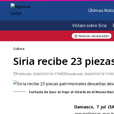
Últimas Notic
Vistazo sobre Siria
Noticias destacadas
Damasco Campo eleva a 8.000 m³ diarios la producción de toba volc
Cultura
Siria recibe 23 piez
Publicada: 2026/07/07 8:17 PM
Actualizada: 2026/07/07 8:17 PM
Fachada de Qasr al-Hayr al-Gharbi en el Museo Na
Damasco, 7 jul 
arqueológicas que h