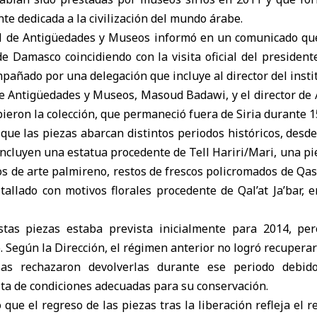
e dedicada a la civilización del mundo árabe.
l de Antigüedades y Museos informó en un comunicado que
 de Damasco
coincidiendo con la visita oficial del preside
mpañado por una delegación que incluye al director del insti
de Antigüedades y Museos, Masoud Badawi, y el director de
eron la colección, que permaneció fuera de Siria durante 1
 que las piezas abarcan distintos periodos históricos, desde
 incluyen una estatua procedente de Tell Hariri/Mari, una pi
os de arte palmireno, restos de frescos policromados de Qas
allado con motivos florales procedente de Qal’at Ja’bar, 
stas piezas estaba prevista inicialmente para 2014, per
. Según la Dirección, el régimen anterior no logró recuperar
sas rechazaron devolverlas durante ese periodo debid
alta de condiciones adecuadas para su conservación.
 que el regreso de las piezas tras la liberación refleja el r