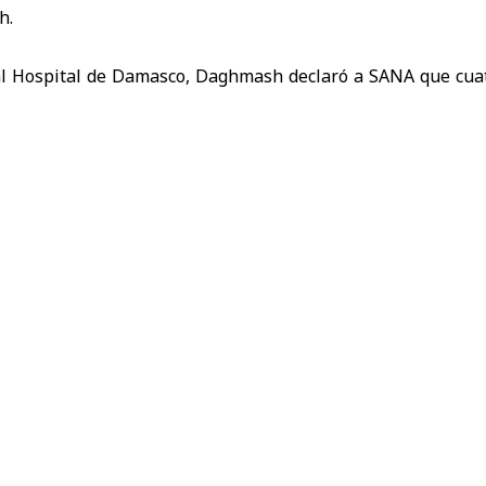
h.
al Hospital de Damasco, Daghmash declaró a SANA que cuat
iones quirúrgicas, uno de ellos en estado crítico.
có que las demás lesiones fueron de moderadas a leves, cau
l pecho.
os los heridos recibieron la atención médica necesaria en 
os.
sco recibió a 15 lesionados, mientras el Hospital Docente 
trasladados al Hospital Ibn Al-Nafis y dos al Hospital Priva
 destacó la disposición del personal médico para brindar la