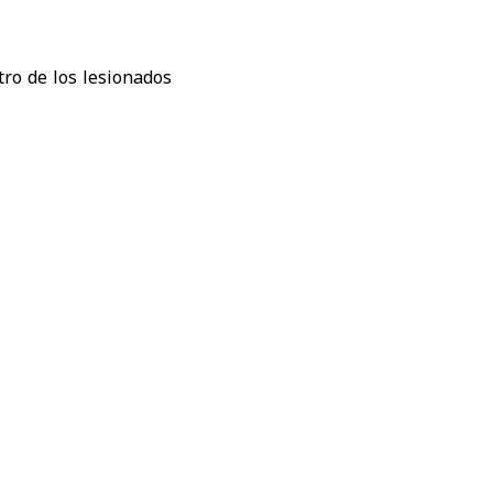
ro de los lesionados
sadas por metralla en
los hospitales a los
Al-Mowasat atendió a
do Al-Shami.
 atención requerida a