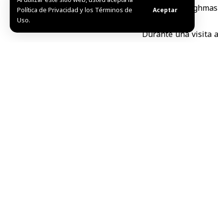
siria, Wael Daghmas
Política de Privacidad y los Términos de
Aceptar
Uso.
Durante una visita 
requirieron intervenc
El funcionario expli
las extremidades y e
Según Daghmash, tod
que fueron trasladad
El Hospital de Dama
12. Otros dos fueron 
El director de Salud
los afectados.