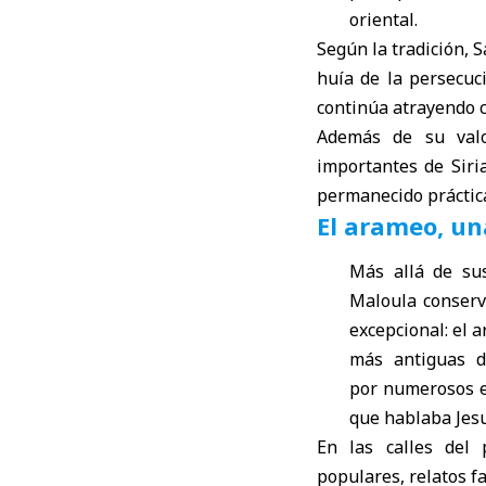
oriental.
Según la tradición, 
huía de la persecuci
continúa atrayendo c
Además de su valo
importantes de Siria
permanecido práctic
El arameo, un
Más allá de sus
Maloula conser
excepcional: el
a
más antiguas d
por numerosos e
que hablaba Jesu
En las calles del 
populares, relatos f