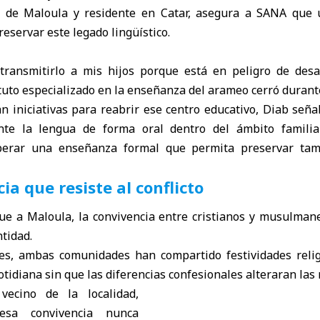
 de Maloula y residente en Catar, asegura a SANA que
eservar este legado lingüístico.
transmitirlo a mis hijos porque está en peligro de desap
ituto especializado en la enseñanza del arameo cerró durante
n iniciativas para reabrir ese centro educativo, Diab señ
te la lengua de forma oral dentro del ámbito familia
perar una enseñanza formal que permita preservar tam
a que resiste al conflicto
gue a Maloula, la convivencia entre cristianos y musulmane
ntidad.
s, ambas comunidades han compartido festividades relig
cotidiana sin que las diferencias confesionales alteraran las 
 vecino de la localidad,
esa convivencia nunca