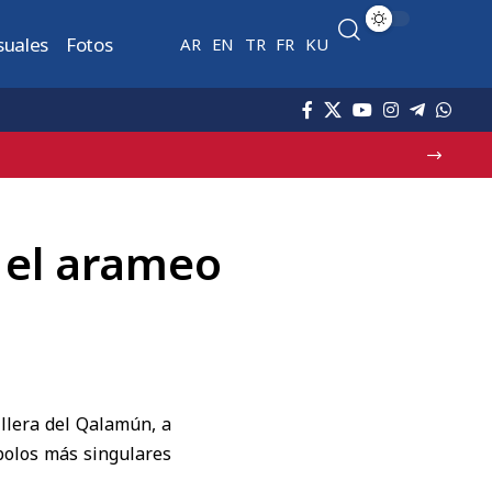
suales
Fotos
AR
EN
TR
FR
KU
e sirio
a el arameo
llera del
Qalamún
, a
olos más singulares