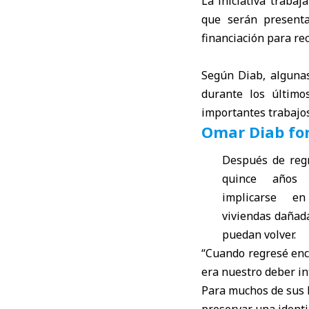
La iniciativa trabaj
que serán presenta
financiación para rec
Según Diab, alguna
durante los último
importantes trabajos
Omar Diab for
Después de regr
quince años 
implicarse e
viviendas dañada
puedan volver.
“Cuando regresé enc
era nuestro deber in
Para muchos de sus h
preservar una identi