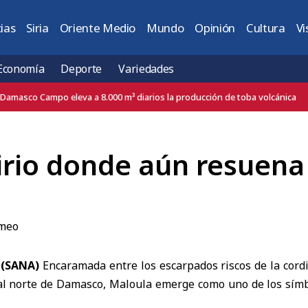
ias
Siria
Oriente Medio
Mundo
Opinión
Cultura
Vi
Economía
Deporte
Variedades
Al-Shaibani afirma que reabrir el aeropuerto prioriza la recuperación del est
sirio donde aún resuen
l (SANA)
Encaramada entre los escarpados riscos de la cordi
al norte de Damasco,
Maloula
emerge como uno de los símb