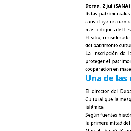
Deraa, 2 jul (SANA)
listas patrimoniales
constituye un recono
más antiguos del Lev
El sitio, considerado
del patrimonio cultu
La inscripción de 
proteger el patrimon
cooperación en mater
Una de las
El director del De
Cultural que la mezq
islámica.
Según fuentes históri
la primera mitad del
Nasrallah señaló qu