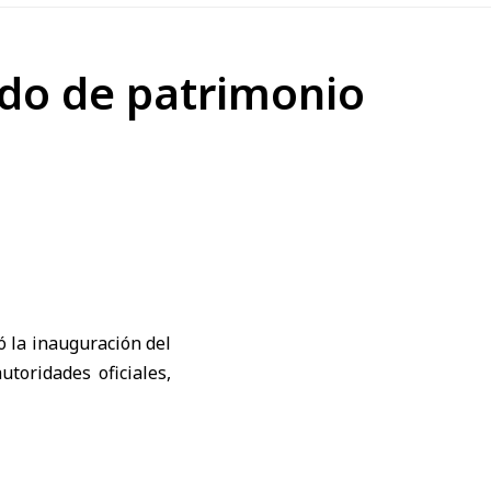
ado de patrimonio
ió la inauguración del
utoridades oficiales,
da rural siria, entre
s e islámicos, además