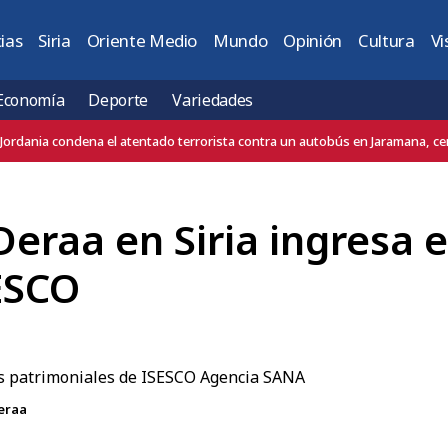
ias
Siria
Oriente Medio
Mundo
Opinión
Cultura
Vi
Economía
Deporte
Variedades
Jordania condena el atentado terrorista contra un autobús en Jaramana, c
raa en Siria ingresa en
ESCO
Deraa