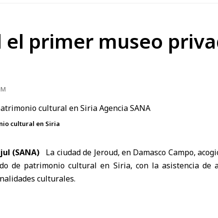
 el primer museo priv
PM
o cultural en Siria
jul (SANA)
La
ciudad de Jeroud, en Damasco Campo
, acog
o de patrimonio cultural en Siria
, con la asistencia de a
nalidades culturales.
mplia colección de piezas que documentan aspectos de la vi
grícolas y tradicionales, manuscritos, libros patrimoniale
 a la vida cotidiana de la región.