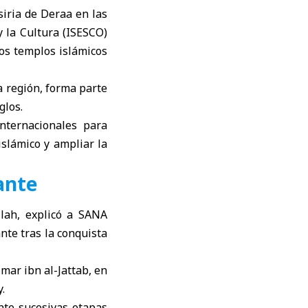
siria de Deraa en las
 la Cultura (
ISESCO
)
los templos islámicos
la región, forma parte
glos.
nternacionales para
islámico y ampliar la
ante
lah, explicó a SANA
nte tras la conquista
Umar ibn al-Jattab, en
.
nte sucesivas etapas