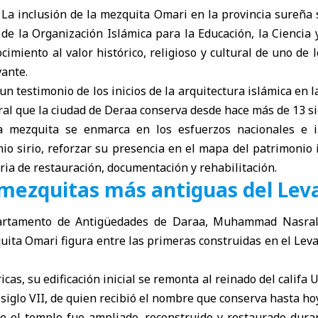
La inclusión de la
mezquita Omari
en la provincia sureña 
 de la Organización Islámica para la Educación, la Ciencia y
cimiento al valor histórico, religioso y cultural de uno de 
ante.
 un testimonio de los inicios de la arquitectura islámica en 
ral que la ciudad de Deraa conserva desde hace más de 13 si
la mezquita se enmarca en los esfuerzos nacionales e i
io sirio, reforzar su presencia en el mapa del patrimonio 
ia de restauración, documentación y rehabilitación.
 mezquitas más antiguas del Lev
partamento de Antigüedades de Daraa, Muhammad Nasral
uita Omari figura entre las primeras construidas en el Leva
cas, su edificación inicial se remonta al reinado del califa 
 siglo VII, de quien recibió el nombre que conserva hasta hoy
e el templo fue ampliado, reconstruido y restaurado dura