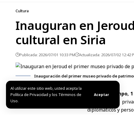
Cultura
Inauguran en Jeroud
cultural en Siria
Publicada: 2026/07/01 10:33 PM
Actualizada: 2026/07/02 12:42 
Inauguración del primer museo privado de patrimoni
Al utilizar este sitio web, usted acepta la
Damasco Campo, 1 
Política de Privacidad y los Términos de
Aceptar
Uso.
primer museo privad
diplomáticos y perso
El museo reúne una a
ellas herramientas a
de objetos vinculados