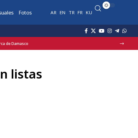
suales
Fotos
AR
EN
TR
FR
KU
erca de Damasco
 listas