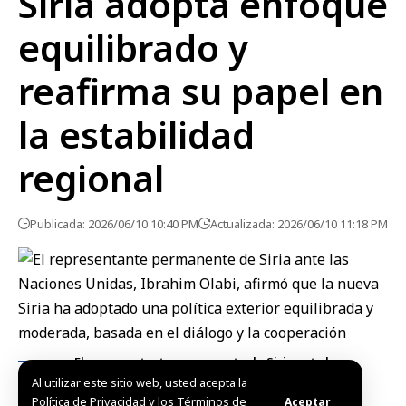
Siria adopta enfoque
equilibrado y
reafirma su papel en
la estabilidad
regional
Publicada: 2026/06/10 10:40 PM
Actualizada: 2026/06/10 11:18 PM
El representante permanente de Siria ante las
Naciones Unidas, Ibrahim Olabi
Al utilizar este sitio web, usted acepta la
Política de Privacidad y los Términos de
Aceptar