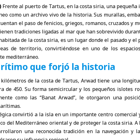
)
Frente al puerto de
Tartus
, en la costa siria, una pequeña
eo como un archivo vivo de la historia. Sus murallas, emba
cuentan el paso de fenicios, griegos, romanos, cruzados y 
enen tradiciones ligadas al mar que han sobrevivido durant
a habitada de la costa siria, es un lugar donde el pasado y e
eas de territorio, convirtiéndose en uno de los espacio
nte mediterráneo.
rítimo que forjó la historia
 kilómetros de la costa de Tartus, Arwad tiene una longit
a de 450. Su forma semicircular y los pequeños islotes ro
amente como las “Banat Arwad”, le otorgaron una posició
marítimas.
égica convirtió a la isla en un importante centro comercial 
fico del Mediterráneo oriental y de proteger la costa siria. A l
rrollaron una reconocida tradición en la navegación y la
lsaron su influencia regional.