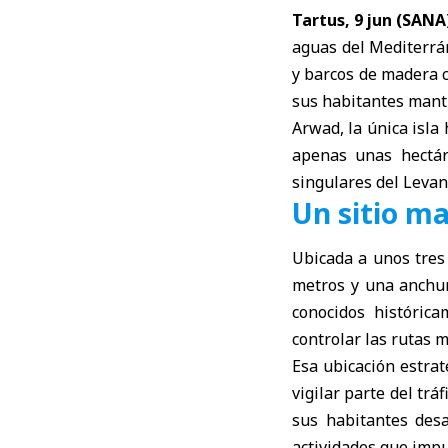
Tartus, 9 jun (SANA
aguas del Mediterrán
y barcos de madera 
sus habitantes manti
Arwad
, la única isl
apenas unas hectár
singulares del Leva
Un sitio ma
Ubicada a unos tres
metros y una anchur
conocidos históric
controlar las rutas 
Esa ubicación estrat
vigilar parte del trá
sus habitantes desa
actividades que impu