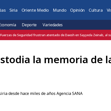
ias
Siria
Oriente Medio
Mundo
Opinión
Cultura
Vi
Economía
Deporte
Variedades
Embajador de Türkiye en Damasco condena el atentado terrorista ocurrid
ustodia la memoria de l