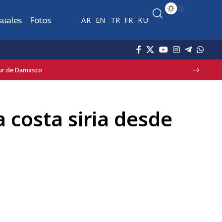
suales
Fotos
AR
EN
TR
FR
KU
o en Jaramana
a costa siria desde