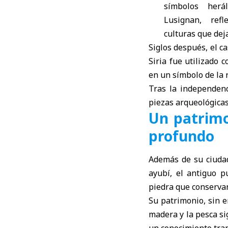
símbolos herá
Lusignan, ref
culturas que deja
Siglos después, el c
Siria fue utilizado 
en un símbolo de la r
Tras la independenc
piezas arqueológicas
Un patrimo
profundo
Además de su ciudad
ayubí, el antiguo p
piedra que conservan
Su patrimonio, sin 
madera y la pesca s
un conocimiento tra