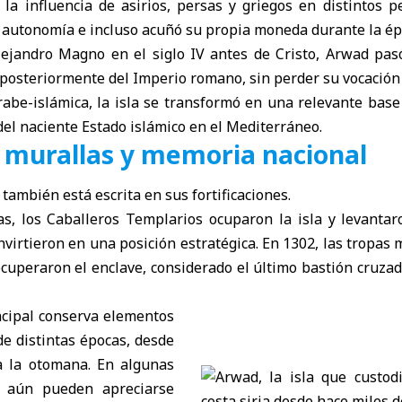
la influencia de asirios, persas y griegos en distintos p
 autonomía e incluso acuñó su propia moneda durante la é
lejandro Magno en el siglo IV antes de Cristo, Arwad pas
posteriormente del Imperio romano, sin perder su vocación 
abe-islámica, la isla se transformó en una relevante base
el naciente Estado islámico en el Mediterráneo.
, murallas y memoria nacional
también está escrita en sus fortificaciones.
s, los Caballeros Templarios ocuparon la isla y levantar
nvirtieron en una posición estratégica. En 1302, las tropas
uperaron el enclave, considerado el último bastión cruzad
ncipal conserva elementos
de distintas épocas, desde
a la otomana. En algunas
 aún pueden apreciarse