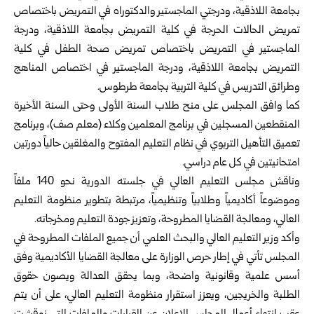
بجامعة اللاذقية، ودرجتي الماجستير ‏والدكتوراه في التمريض باختصاص
تمريض الحالات الحرجة في كلية التمريض ‏بجامعة اللاذقية، ودرجة
الماجستير في التمريض باختصاص تمريض صحة الطفل ‏في كلية
التمريض بجامعة اللاذقية، ودرجة الماجستير في اختصاص المناهج
‏وطرائق التدريس في كلية التربية بجامعة طرطوس‎.‎
كما وافق المجلس على منح طلاب السنة الأولى وحتى السنة الأخيرة
المنقطعين المسجلين في برنامج المعلمين وكلاء (معلم صف)، وبرنامج
تعميق التأهيل التربوي في نظام التعليم المفتوح والمغلقين حالياً دورتين
امتحانيتين في كل عام دراسي.
وناقش مجلس التعليم العالي في جلسته الدورية‎ نحو 140 ملفاً
وموضوعاً أكاديمياً ‏وطلابياً وتنظيمياً، مرتبطة بتطوير منظومة التعليم
العالي، ومعالجة القضايا ‏المطروحة، وتعزيز جودة التعليم ومخرجاته‎.‎
وأكد وزير التعليم العالي والبحث العلمي أن جميع الملفات المطروحة في
المجلس ‏تأتي في إطار حرص الوزارة على معالجة القضايا الأكاديمية وفق
أسس علمية ‏وقانونية واضحة، وبما يحقق العدالة ويصون حقوق
الطلبة والخريجين، ويعزز ‏استقرار منظومة التعليم العالي، على أن يتم