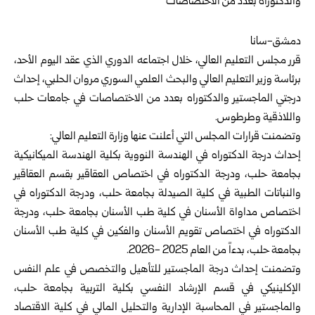
دمشق-سانا‏
قرر
مجلس التعليم العالي
، خلال اجتماعه الدوري الذي عقد اليوم الأحد،
برئاسة
‏وزير التعليم العالي والبحث العلمي السوري
مروان الحلبي، إحداث
درجتي ‏الماجستير والدكتوراه بعدد من الاختصاصات في جامعات حلب
واللاذقية ‏وطرطوس‎.‎
وتضمنت قرارات المجلس التي أعلنت عنها وزارة التعليم العالي:‎
إحداث درجة الدكتوراه في الهندسة النووية بكلية الهندسة الميكانيكية
بجامعة حلب، ودرجة الدكتوراه في اختصاص العقاقير بقسم العقاقير
والنباتات الطبية في كلية ‏الصيدلة بجامعة حلب، ودرجة الدكتوراه في
اختصاص مداواة الأسنان في كلية طب ‏الأسنان بجامعة حلب، ودرجة
الدكتوراه في اختصاص تقويم الأسنان والفكين في ‏كلية طب الأسنان
بجامعة حلب، بدءاً من العام 2025 -2026‌.
وتضمنت إحداث درجة الماجستير للتأهيل والتخصص في علم النفس
الإكلينيكي ‏في قسم الإرشاد النفسي بكلية التربية بجامعة حلب،
والماجستير في المحاسبة ‏الإدارية والتحليل المالي في كلية الاقتصاد