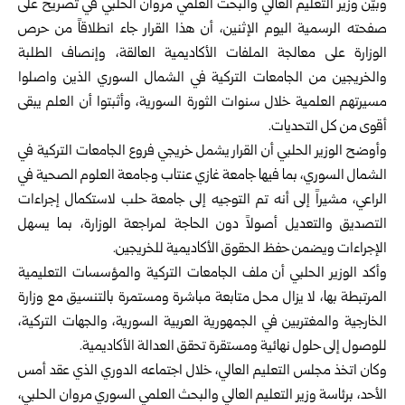
وبيّن وزير التعليم العالي والبحث العلمي مروان الحلبي في تصريح على
صفحته ‏الرسمية اليوم الإثنين، أن هذا القرار جاء انطلاقاً من حرص
الوزارة على معالجة ‏الملفات الأكاديمية العالقة، وإنصاف الطلبة
والخريجين من الجامعات التركية في ‏الشمال السوري الذين واصلوا
مسيرتهم العلمية خلال سنوات الثورة السورية، ‏وأثبتوا أن العلم يبقى
أقوى من كل التحديات.‏
وأوضح الوزير الحلبي أن القرار يشمل خريجي فروع الجامعات التركية في
‏الشمال السوري، بما فيها جامعة غازي عنتاب وجامعة العلوم الصحية في
الراعي، ‏مشيراً إلى أنه تم التوجيه إلى جامعة حلب لاستكمال إجراءات
التصديق والتعديل ‏أصولاً دون الحاجة لمراجعة الوزارة، بما يسهل
الإجراءات ويضمن حفظ الحقوق ‏الأكاديمية للخريجين.‏
وأكد الوزير الحلبي أن ملف الجامعات التركية والمؤسسات التعليمية
المرتبطة بها، ‏لا يزال محل متابعة مباشرة ومستمرة بالتنسيق مع وزارة
الخارجية والمغتربين في ‏الجمهورية العربية السورية، والجهات التركية،
للوصول إلى حلول نهائية ومستقرة ‏تحقق العدالة الأكاديمية.‏
وكان اتخذ مجلس التعليم العالي، خلال اجتماعه الدوري الذي عقد أمس
الأحد، ‏برئاسة وزير التعليم العالي والبحث العلمي السوري مروان الحلبي،