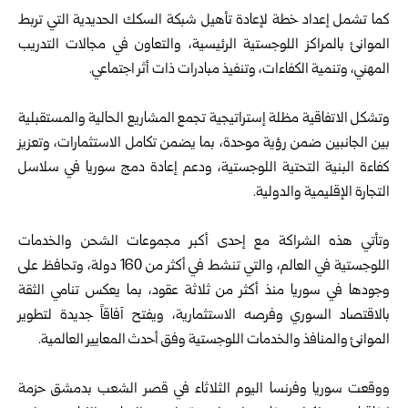
كما تشمل إعداد خطة لإعادة تأهيل شبكة السكك الحديدية التي تربط
الموانئ ‏بالمراكز اللوجستية الرئيسية، والتعاون في مجالات التدريب
المهني، وتنمية ‏الكفاءات، وتنفيذ مبادرات ذات أثر اجتماعي.‏
‎ ‎
وتشكل الاتفاقية مظلة إستراتيجية تجمع المشاريع الحالية والمستقبلية
بين ‏الجانبين ضمن رؤية موحدة، بما يضمن تكامل الاستثمارات، وتعزيز
كفاءة ‏البنية التحتية اللوجستية، ودعم إعادة دمج سوريا في سلاسل
التجارة ‏الإقليمية والدولية.‏
‎ ‎
وتأتي هذه الشراكة مع إحدى أكبر مجموعات الشحن والخدمات
اللوجستية ‏في العالم، والتي تنشط في أكثر من 160 دولة، وتحافظ على
وجودها في ‏سوريا منذ أكثر من ثلاثة عقود، بما يعكس تنامي الثقة
بالاقتصاد السوري ‏وفرصه الاستثمارية، ويفتح آفاقاً جديدة لتطوير
الموانئ والمنافذ والخدمات ‏اللوجستية وفق أحدث المعايير العالمية.‏
‎ ‎
ووقعت سوريا وفرنسا اليوم الثلاثاء في قصر الشعب بدمشق حزمة