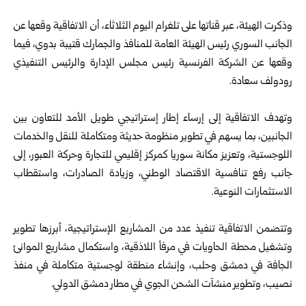
‎ ‎
وذكرت الهيئة، عبر قناتها على تلغرام اليوم الثلاثاء، أن الاتفاقية وقعها عن
‏الجانب السوري رئيس الهيئة العامة للمنافذ والجمارك قتيبة بدوي، فيما
وقعها ‏عن الشركة الفرنسية رئيس مجلس الإدارة والرئيس التنفيذي
رودولف ‏سعادة.‏
‎ ‎
وتهدف الاتفاقية إلى إرساء إطار إستراتيجي طويل الأمد للتعاون بين
‏الجانبين، بما يسهم في تطوير منظومة حديثة ومتكاملة للنقل والخدمات
‏اللوجستية، وتعزيز مكانة سوريا كمركز إقليمي للتجارة وحركة العبور، إلى
‏جانب رفع تنافسية الاقتصاد الوطني، وزيادة الصادرات، واستقطاب
‏الاستثمارات النوعية.‏
‎ ‎
وتتضمن الاتفاقية تنفيذ عدد من المشاريع الإستراتيجية، أبرزها تطوير
‏وتشغيل محطة الحاويات في مرفأ اللاذقية، واستكمال مشاريع الموانئ
الجافة ‏في دمشق وحلب، وإنشاء منطقة لوجستية متكاملة في منفذ
نصيب، وتطوير ‏منشآت الشحن الجوي في مطار دمشق الدولي.‏
‎ ‎