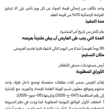
واحد بالألف من إجمالي قيمة المواد عن كل يوم تأخير، على ألا تتجاوز
الغرامة الإجمالية 20% من قيمة العقد.
مدة التنفيذ:
عام كامل من تاريخ أمر المباشرة.
المدة التي يجب على العارض أن يبقى ملتزماً بعرضه:
90 يوماً تقويمياً ابتداءً من اليوم التالي لانتهاء فترة تقديم العروض.
مكان التسليم:
أرض مستودعات مشفى الأطفال.
الأوراق المطلوبة:
يُقدَّم العرض ضمن ثلاث مغلفات منفصلة توضع داخل ظرف واحد
مختوم وموقع، معنّون باسم الهيئة العامة للإمداد والتوريد، مع الإشارة
إلى رقم المناقصة (047-ع-2026) وتاريخها (08-تموز-2026).
1. المغلف الأول: الوثائق الثبوتية المطلوبة كما وردت في دفتر الشروط
الحقوقية والمالية وإيصال التأمينات الأولية، (يعد العرض مرفوضاً ما لم