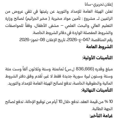
إعلان تحريري-سانا
تعلن
الهيئة
العامة للإمداد والتوريد عن رغبتها في تلقي عروض من
الراغبين لــ مشروع : تأمين مواد مخبرية ( مخبر الجراثيم) لصالح
وزارة
التعليم
العالي والبحث العلمي – مشفى الأطفال، وفقاً للمواصفات
والشروط المفصلة الواردة في دفاتر الشروط الخاصة.
رقم المناقصة: 047-ع-2026، تاريخ الإعلان: 08-تموز-2026
الشروط العامة
التأمينات الأولية:
مبلغ وقدره (836,666 ل.س) ثمانمئة وستة وثلاثون ألفاً وست مئة
وستة وستون ليرة سورية جديدة فقط لا غير، تُقدم وفق دفتر الشروط
المالية والحقوقية الخاصة، تدفع لصالح الهيئة العامة للإمداد والتوريد.
التأمينات النهائية:
10 % من قيمة العقد، تدفع خلال 10 أيام من توقيع الإحالة، تدفع لصالح
الجهة الطالبة.
غرامة التأخير: