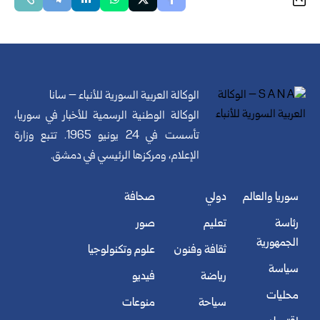
الوكالة العربية السورية للأنباء – سانا
الوكالة الوطنية الرسمية للأخبار في سوريا،
تأسست في 24 يونيو 1965. تتبع وزارة
الإعلام، ومركزها الرئيسي في دمشق.
سوريا والعالم
دولي
صحافة
رئاسة
تعليم
صور
الجمهورية
ثقافة وفنون
علوم وتكنولوجيا
سياسة
رياضة
فيديو
محليات
سياحة
منوعات