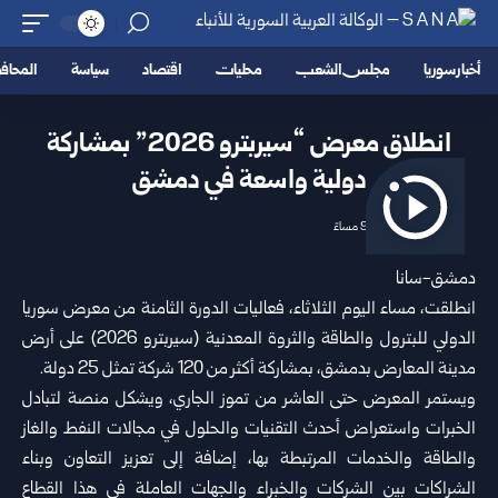
أخبار سوريا
مجلس الشعب
محليات
اقتصاد
سياسة
المحا
انطلاق معرض “سيربترو 2026” بمشاركة
دولية واسعة في دمشق‏
2026/07/07 9:45 مساءً
دمشق-سانا
انطلقت، مساء اليوم الثلاثاء، فعاليات الدورة الثامنة من
معرض سوريا
الدولي للبترول والطاقة
والثروة المعدنية (سيربترو ‌‏2026) على أرض
مدينة المعارض بدمشق، بمشاركة أكثر من 120 شركة تمثل 25 دولة.‏
ويستمر المعرض حتى العاشر من تموز الجاري، ويشكل منصة لتبادل
الخبرات واستعراض أحدث التقنيات والحلول في ‏مجالات النفط والغاز
والطاقة والخدمات المرتبطة بها، إضافة إلى تعزيز التعاون وبناء
الشراكات بين الشركات والخبراء ‏والجهات العاملة في هذا القطاع