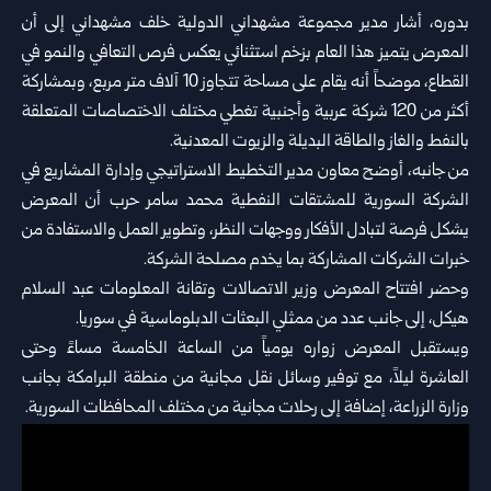
بدوره، أشار مدير مجموعة مشهداني الدولية خلف مشهداني إلى أن
المعرض يتميز هذا العام بزخم استثنائي يعكس فرص ‏التعافي والنمو في
القطاع، موضحاً أنه يقام على مساحة تتجاوز 10 آلاف متر مربع، وبمشاركة
أكثر من 120 شركة ‏عربية وأجنبية تغطي مختلف الاختصاصات المتعلقة
بالنفط والغاز والطاقة البديلة والزيوت المعدنية.‏
من جانبه، أوضح معاون مدير التخطيط الاستراتيجي وإدارة المشاريع في
الشركة السورية للمشتقات النفطية محمد سامر ‏حرب أن المعرض
يشكل فرصة لتبادل الأفكار ووجهات النظر، وتطوير العمل والاستفادة من
خبرات الشركات المشاركة ‏بما يخدم مصلحة الشركة.‏
وحضر افتتاح المعرض وزير الاتصالات وتقانة المعلومات عبد السلام
هيكل، إلى جانب عدد من ممثلي البعثات الدبلوماسية ‏في سوريا.‏
ويستقبل المعرض زواره يومياً من الساعة الخامسة مساءً وحتى
العاشرة ليلاً، مع توفير وسائل نقل مجانية من منطقة ‏البرامكة بجانب
وزارة الزراعة، إضافة إلى رحلات مجانية من مختلف المحافظات السورية.‏