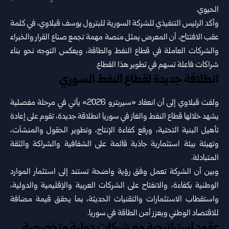
الحيوي.‏
وأكد الرئيس التنفيذي للشركة السورية للبترول يوسف قبلاوي، في كلمة
عقب الافتتاح، أن المعرض يمثل منصة مهمة ‏تجمع صناع القرار والخبراء
والشركات العاملة في قطاع النفط والطاقة، ويعكس التوجه نحو بناء
شراكات فاعلة تسهم في ‏تطوير هذا القطاع.‏
انطلاقة جديدة لقطاع النفط السوري
ولفت قبلاوي إلى أن انعقاد «سيربترو 2026» يأتي في مرحلة مفصلية
يشهد خلالها قطاع النفط والغاز في سوريا انطلاقة ‏جديدة، تقوم على إعادة
تأهيل البنية التحتية، ورفع كفاءة الإنتاج، وتطوير الحقول والمنشآت،
وتهيئة بيئة استثمارية جاذبة ‏قائمة على الشفافية والشراكة والثقة
المتبادلة.‏
وبين أن الشركة تعمل وفق رؤية واضحة تستند إلى استثمار الموارد
الوطنية بكفاءة، والانفتاح على الشركات العربية ‏والإقليمية والدولية،
واستقطاب الاستثمارات والتقنيات الحديثة، بما يحقق قيمة مضافة
للاقتصاد الوطني ويعزز أمن الطاقة ‏في سوريا.‏
عقود استراتيجية مع شركات دولية متخصصة