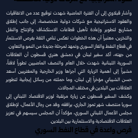
وأشار قبلاوي إلى أن الفترة الماضية شهدت توقيع عدد من الاتفاقيات
والعقود الاستراتيجية مع شركات دولية متخصصة، ‏إلى جانب إطلاق
مشاريع لتطوير وإعادة تأهيل قطاعات الاستكشاف والإنتاج والنقل
والتخزين، معتبراً أن هذه الخطوات ‏تعكس تنامي الثقة بفرص الاستثمار
في قطاع النفط والغاز السوري وتمهد لمرحلة جديدة من النمو والتعاون.‏
من جهته، أكد سفير لبنان في دمشق هنري قسطون أن العلاقات
السورية اللبنانية شهدت خلال العام والنصف الماضيين ‏تطوراً لافتاً،
مشيراً إلى أهمية الزيارة التي أجراها وزير الخارجية والمغتربين أسعد
حسن الشيباني مؤخراً إلى لبنان، وما ‏حملته من رسائل إيجابية لتطوير
العلاقات بين البلدين في مختلف المجالات.‏
وكشف السفير قسطون عن زيارة مرتقبة لوزير الاقتصاد اللبناني إلى
سوريا منتصف شهر تموز الجاري، يرافقه وفد من ‏رجال الأعمال، لإطلاق
مجلس الأعمال اللبناني السوري، مؤكداً أن المجلس سيسهم في تعزيز
العلاقات الاقتصادية ‏والاستثمارية بين البلدين.‏
فرص واعدة في قطاع النفط السوري