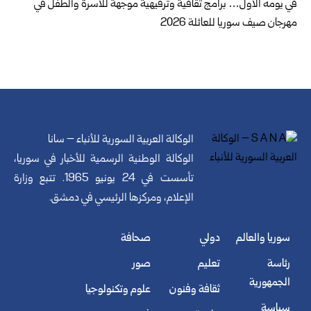
في يومه الأول… برامج ثقافية وترفيهية موجهة للأسرة والطفل في
مهرجان صيف سوريا للعائلة 2026
الوكالة العربية السورية للأنباء – سانا
الوكالة الوطنية الرسمية للأخبار في سوريا،
تأسست في 24 يونيو 1965. تتبع وزارة
الإعلام، ومركزها الرئيسي في دمشق.
سوريا والعالم
دولي
صحافة
رئاسة
تعليم
صور
الجمهورية
ثقافة وفنون
علوم وتكنولوجيا
سياسة