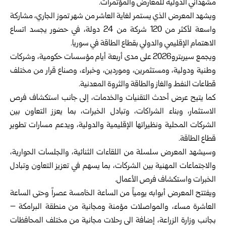
مشهداني الدولية للمعارض والمؤتمرات.
ويشهد المعرض الذي يستمر لغاية العاشر من شهر تموز الجاري، مشاركة
واسعة لأكثر من 120 شركة من 24 دولة، في حضور يجسد اتساع
الاهتمام الإقليمي والدولي بقطاع الطاقة في سوريا.
ويجمع سيربترو2026 على مدى أربعة أيام مؤسسات حكومية، وشركات
وطنية ودولية، ومستثمرين، وموردين، وخبراء، وصناع قرار من مختلف
قطاعات النفط والغاز والطاقة والثروة المعدنية.
كما يتيح عرض أحدث التقنيات والخدمات، إلى جانب استكشاف فرص
الاستثمار، وبناء الشراكات، وتبادل الخبرات، بما يعزز التعاون بين
الشركات المحلية ونظيراتها الإقليمية والدولية، ويدعم مسارات تطوير
قطاع الطاقة.
وسيشهد المعرض سلسلة من اللقاءات الثنائية، والجلسات الحوارية،
والاجتماعات المهنية بين الشركات، بما يسهم في تعزيز التعاون وتبادل
الخبرات واستكشاف فرص الأعمال.
ويفتتح المعرض أبوابه يومياً من الساعة الخامسة عصراً وحتى الساعة
العاشرة مساء، والمواصلات مؤمنة ومجانية من منطقة البرامكة –
بجانب وزارة الزراعة، إضافة الى رحلات مجانية من مختلف المحافظات