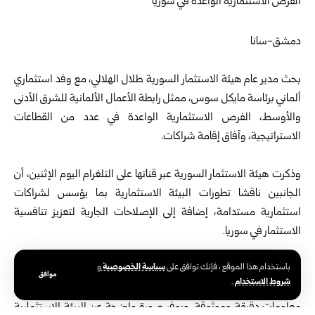
دمشق-سانا
بحث مدير عام
هيئة الاستثمار السورية
طلال الهلالي، مع وفد استثماري
ألماني برئاسة مايكل سوس، ممثل رابطة الأعمال الألمانية للشرق الأدنى
والأوسط، الفرص الاستثمارية الواعدة في عدد من القطاعات
الاستراتيجية، وآفاق إقامة شراكات.
وذكرت هيئة الاستثمار السورية عبر قناتها على التلغرام اليوم الإثنين، أن
الجانبين ناقشا تطورات البيئة الاستثمارية بما يؤسس لشراكات
استثمارية مستدامة، إضافة إلى الإصلاحات الجارية لتعزيز تنافسية
الاستثمار في
سوريا
.
سياسة الخصوصية
باستخدام هذا الموقع ، فإنك توافق على
و
وأكد الهلالي التزام الهيئة بترسيخ مبادئ الشفافية والوضوح في عرض
موافق
شروط الاستخدام
.
الواقع الاستثماري، بما يتيح للمستثمرين اتخاذ قراراتهم استناداً إلى
معلومات دقيقة وموثوقة، ويوفر صورة واضحة عن البيئة الاستثمارية