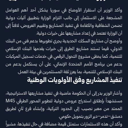
وأكد الوزير أن استقرار الأوضاع في سوريا يشكل أحد أهم العوامل
المشجعة على الاستثمار، إلى جانب التزام الوزارة بتطبيق آليات دولية
تضمن الشفافية والكفاءة في تنفيذ المشاريع وتقييم العروض، لافتاً إلى
أن الوزارة تعتمد في إعداد مشاريعها على خبرات دولية.
وأوضح أن مشاريع السكك الحديدية يجري تطويرها بدعم فني من البنك
الدولي، فيما تستند مشاريع الطرق إلى خبرات يقدمها البنك الإسلامي
للتنمية، كما يحظى مشروع التحول الرقمي في خدمات تسجيل المركبات
بدعم من برنامج الأمم المتحدة الإنمائي، على أن يستكمل بدعم من
البنك الإسلامي للتنمية، بما يعزز ثقة المستثمرين في بيئة العمل.
تنفيذ المشاريع وفق الأولويات الوطنية
وأشار الوزير بدر إلى أن الحكومة ماضية في تنفيذ مشاريعها الاستراتيجية،
مستشهداً بإطلاق استدراج عروض دولية لتطوير المحور الطرقي M45
الممتد من معبر نصيب إلى الحدود التركية، وإنشاء فرع ثانٍ لطريق
دمشق–تدمر–دير الزور بتمويل حكومي.
وأكد أن هذه الاستثمارات ستمثل قيمة مضافة في حال تنفيذها، مشيراً