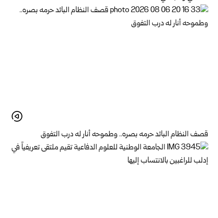
قصف النظام البائد حرمه بصره.. وطموحه أنار له درب التفوق