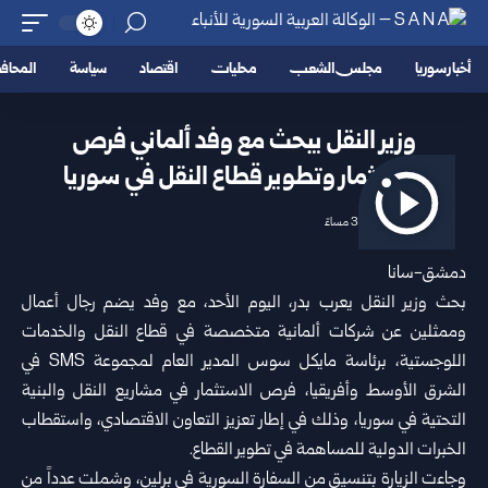
أخبار سوريا
مجلس الشعب
محليات
اقتصاد
سياسة
المحا
وزير النقل يبحث مع وفد ألماني فرص
الاستثمار وتطوير قطاع النقل في سوريا
2026/07/05 3:00 مساءً
دمشق-سانا
بحث
وزير النقل
يعرب بدر، اليوم الأحد، مع وفد يضم رجال أعمال
وممثلين عن شركات ألمانية متخصصة في قطاع النقل والخدمات
اللوجستية، برئاسة مايكل سوس المدير العام لمجموعة SMS في
الشرق الأوسط وأفريقيا، فرص الاستثمار في مشاريع النقل والبنية
التحتية في سوريا، وذلك في إطار تعزيز التعاون الاقتصادي، واستقطاب
الخبرات الدولية للمساهمة في تطوير القطاع.
وجاءت الزيارة بتنسيق من السفارة السورية في برلين، وشملت عدداً من