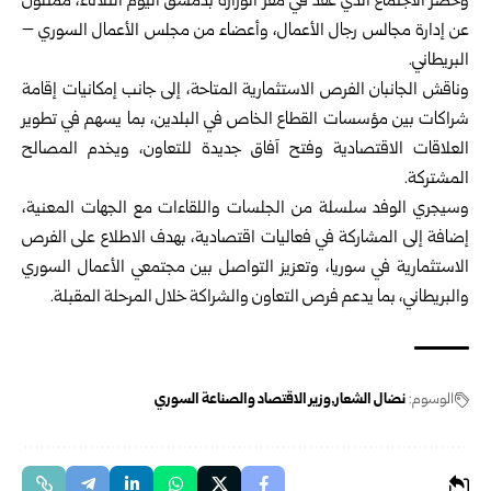
وحضر الاجتماع الذي عقد في مقر الوزارة بدمشق ‏اليوم الثلاثاء، ممثلون
عن إدارة مجالس رجال ‏الأعمال، وأعضاء من مجلس الأعمال السوري –
‏البريطاني‎.‎
وناقش الجانبان الفرص الاستثمارية المتاحة، إلى ‏جانب إمكانيات إقامة
شراكات بين مؤسسات القطاع ‏الخاص في البلدين، بما يسهم في تطوير
العلاقات ‏الاقتصادية وفتح آفاق جديدة للتعاون، ويخدم ‏المصالح
المشتركة‎.‎
وسيجري الوفد سلسلة من الجلسات واللقاءات مع ‏الجهات المعنية،
إضافة إلى المشاركة في فعاليات ‏اقتصادية، بهدف الاطلاع على الفرص
الاستثمارية ‏في
سوريا
، وتعزيز التواصل بين مجتمعي الأعمال ‏السوري
والبريطاني، بما يدعم فرص التعاون ‏والشراكة خلال المرحلة المقبلة‎.‎
الوسوم:
نضال ‏الشعار
وزير الاقتصاد والصناعة السوري