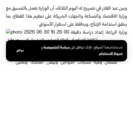
‎ ‎
وبين عبد القادر في تصريح له اليوم الثلاثاء، أن الوزارة ‏تعمل بالتنسيق مع
وزارة الاقتصاد والصناعة والجهات ‏الشريكة على تنظيم هذا القطاع، بما
يحقق استدامة الإنتاج، ‏ويحافظ على استقرار الأسواق‎.‎
سياسة الخصوصية
باستخدام هذا الموقع ، فإنك توافق على
و
موافق
شروط الاستخدام
.
وأشار عبد القادر إلى السعي لاتخاذ جميع الإجراءات ‏اللازمة
لضمان وفرة منتجات الدواجن وبيض المائدة، ‏وتأمين
انسياب الإمدادات إلى الأسواق بما يلبي الزيادة ‏المتوقعة في
الطلب، ويضمن توافر المنتجات ‏للمواطنين دون أي نقص‎.‎
‎ ‎‎ ‎
ولفت معاون وزير الزراعة إلى العمل مع مختلف ‏الجهات المعنية على
إعداد إطار حوكمة شامل لتنظيم ‏قطاع الدواجن، بهدف ترسيخ مبادئ
الشفافية والرقابة ‏والتنسيق بين جميع الشركاء، بما يعزز إنتاج دواجن
آمنة ‏وعالية الجودة وفق معايير السلامة الغذائية، ويدعم ‏استدامة