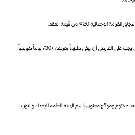
 الإجمالية 20% من قيمة العقد.
/90/ يوماً ميلادياً من تاريخ أمر المباشرة، كما أن المدة التي يجب على العارض أن يبقى ملتزماً بعرضه /30/ يوماً تقويمياً
ختوم وموقع معنون باسم الهيئة العامة للإمداد والتوريد،