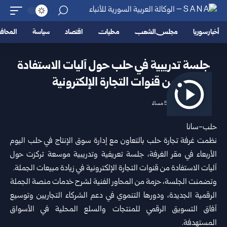
أخبار سوريا
مجلس الشعب
محليات
اقتصاد
سياسة
المحا
جلسة تدريبية في حلب حول آليات الاستفادة
من قنوات ‏التجارة الإلكترونية ‏
2026/06/24 5:27 مساءً
حلب-سانا‏
نظمت
غرفة تجارة حلب
بالتعاون مع إدارة سوق الإنتاج ‏في حلب اليوم
الأربعاء في مقر الغرفة، جلسة تعريفية ‏وتدريبية موسعة تركزت حول
آليات الاستفادة من قنوات ‏التجارة الإلكترونية في زيادة مبيعات الجملة‎.‎
وتضمنت الجلسة، حزمة من المحاور الفنية لشرح ‏خدمات منصة الجملة
الرقمية الجديدة، ودورها التنموي ‏في دعم الشركاء التجاريين وتوسيع
آفاق التسويق الرقمي ‏للمنتجات والسلع المحلية في الأسواق
المستهدفة‎.‎