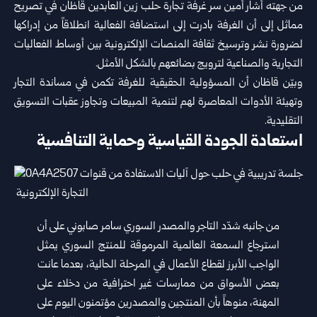
من جهته أشار أمين سر غرفة تجارة حلب زين العابدين ‏قاظان في تصريح
مماثل إلى أن الغرفة بادرت إلى ‏استضافة الفعالية انطلاقاً من إدراكها
لضرورة نشر ‏وترسيخ ثقافة المنصات الإلكترونية بين أوساط الفعاليات
‏التجارية والصناعية لترويج بضائعهم بالشكل الأمثل‎.‎
وبيّن قاظان أن المسؤولية الحقيقية للغرفة تكمن في ‏مساندة التجار
وتهيئة الأدوات المعاصرة لهم لتنمية ‏المبيعات وتجاوز عقبات التسويق
التقليدية‎.‎
استعادة الجودة القياسية وحماية التنافسية
من جانبه شدّد التاجر والمصدر السوري سامر صابوني ‏على أن
استرجاع السمعة العالمية المرموقة للمنتج ‏السوري يمثل
الواجب الأبرز لقطاع الأعمال في المرحلة ‏الحالية، بعدما عانت
بعض الأسواق من ممارسات غير ‏احترافية من دخلاء على
المهنة، منوهاً بأن المنتجين ‏والمصدرين مؤتمنون اليوم على