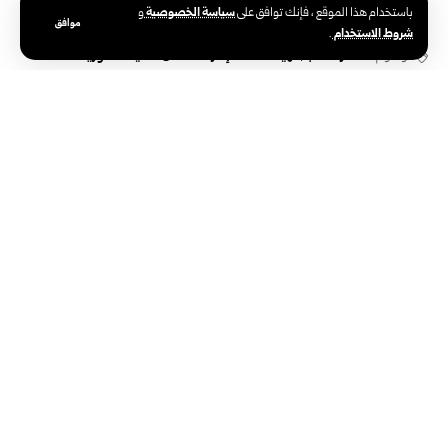
سياسة الخصوصية
باستخدام هذا الموقع ، فإنك توافق على
و
موافق
شروط الاستخدام
.
الوسوم:
أسعار الذهب
الهيئة العامة لإدارة المعادن الثمينة السورية
الوكالة العربية السورية للأنباء – سانا
الوكالة الوطنية الرسمية للأخبار في سوريا،
تأسست في 24 يونيو 1965. تتبع وزارة
الإعلام، ومركزها الرئيسي في دمشق.
سوريا والعالم
دولي
صحافة
رئاسة
تعليم
صور