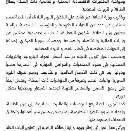
ومواكبة المتغيرات الاقتصادية المحلية والعالمية ذات الصلة بقطاع
الطاقة والثروات المعدنية.
وذكرت
وزارة الطاقة
عبر قناتها على التلغرام اليوم الثلاثاء أن اللجنة تضم
ممثلين عن عدد من الجهات الحكومية والمؤسسات المعنية، برئاسة
معاون وزير الطاقة لشؤون النفط غياث دياب، وعضوية ممثلين عن
وزارات المالية والاقتصاد والصناعة، ومصرف سوريا المركزي، إضافة
إلى الجهات المختصة في قطاع النفط والثروة المعدنية.
وبحسب القرار تتولى اللجنة دراسة أسعار المواد البترولية والثروات
المعدنية في ضوء المعطيات والعوامل المؤثرة في أسعارها محلياً
ودولياً، بما في ذلك الأسعار العالمية والتكاليف وسعر صرف الليرة
السورية وآليات الدعم وغيرها من المؤشرات ذات الصلة، وتعمل أيضاً
على وضع الأسس والمعايير اللازمة لتحديد الأسعار وتحديثها بشكل
دوري.
كما تتولى اللجنة رفع التوصيات والمقترحات اللازمة إلى وزير الطاقة،
وإعداد مشروع لائحتها التنظيمية، بما يضمن حسن سير أعمالها، وتحقيق
الأهداف المرجوة منها.
ويأتي هذا القرار في إطار جهود وزارة الطاقة الرامية إلى تطوير آليات اتخاذ