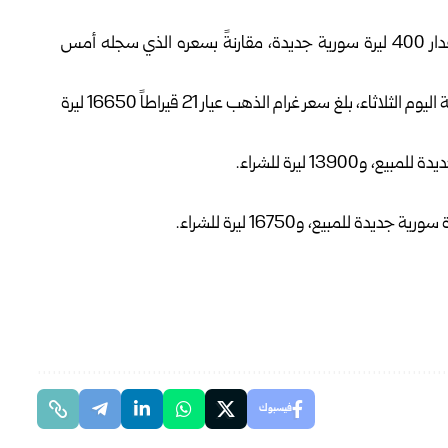
انخفض سعر الذهب عيار 21 قيراطاً في السوق المحلية بمقدار 400 ليرة سورية جديدة، ‏مقارنةً بسعره الذي سجله أمس
ة
اليوم الثلاثاء، بلغ ‏سعر غرام الذهب عيار 21 قيراطاً ‌‏‌‏16650 ليرة
فيسبوك