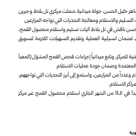
 ماهر خليل الحسن، جولة ميدانية شملت مركزي تل بلاط وجبرين
تسليم والاستلام ومعالجة التحديات التي تواجه المزارعين.
ن الحسن ناقش في تل بلاط آليات تسليم واستلام محصول القمح،
لضمان انسيابية العملية وتقديم التسهيلات اللازمة لتسويق
ية للمركز، وتابع ميدانياً إجراءات فحص القمح المشوّل (المعبأ
ية المعتمدة وضمان جودة عمليات الاستلام.
م وعدداً من المزارعين، واستمع إلى أبرز التحديات التي تواجههم،
اكز الاستلام.
وكان فرع المؤسسة السورية للحبوب في محافظة حلب، بدأ في الـ9 من الشهر الجاري استلام محصول القمح عبر مركز
ورية