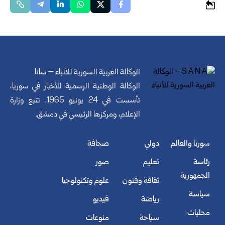
الوكالة العربية السورية للأنباء – سانا
الوكالة الوطنية الرسمية للأخبار في سوريا،
تأسست في 24 يونيو 1965. تتبع وزارة
الإعلام، ومركزها الرئيسي في دمشق.
سوريا والعالم
دولي
صحافة
رئاسة
تعليم
صور
الجمهورية
ثقافة وفنون
علوم وتكنولوجيا
سياسة
رياضة
فيديو
محليات
سياحة
منوعات