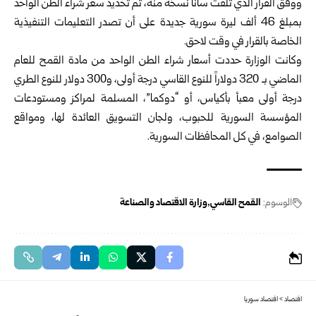
ووفق القرار الذي تلقت سانا نسخة منه، تم تحديد سعر شراء الطن الواحد
بمبلغ 46 ألف ليرة سورية جديدة على أن تصدر التعليمات التنفيذية
الخاصة بالقرار في وقت لاحق.
وكانت الوزارة حددت أسعار شراء الطن الواحد من مادة القمح للعام
الماضي بـ 320 دولاراً للنوع القاسي درجة أولى، و300 دولار للنوع الطري
درجة أولى معبأ بأكياس، أو “دوكما”، المسلمة لمراكز ومستودعات
المؤسسة السورية للحبوب، ولجان التسويق العائدة لها، ومواقع
الصوامع، في كل المحافظات السورية.
الوسوم:
القمح القاسي
وزارة الاقتصاد والصناعة
اقتصاد
>
اقتصاد سوريا