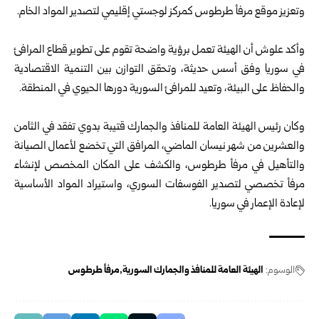
وتعزيز موقع مرفأ ‏طرطوس كمركز لوجستي إقليمي لتصدير المواد الخام.‏
‏ ‏
وأكد علوش أن الهيئة تعمل برؤية واضحة تقوم على تطوير قطاع المرافئ
في سوريا ‏وفق أسس حديثة، وتحقق التوازن بين التنمية الاقتصادية
والحفاظ على البيئة، وتعيد ‏للمرافئ السورية دورها الحيوي في المنطقة.‏
‏ ‏
وكان رئيس الهيئة العامة للمنافذ والجمارك قتيبة بدوي تفقد في الثامن
والعشرين من شهر ‏نيسان الماضي، المرافق التي تخضع لأعمال الصيانة
والتأهيل في مرفأ طرطوس، ‏والكشف على المكان المخصص لإنشاء
مرفأ تخصصي لتصدير الفوسفات السوري، ‏واستيراد المواد الأساسية
لإعادة الإعمار في سوريا.‏
الوسوم:
الهيئة العامة للمنافذ والجمارك السورية
مرفأ طرطوس