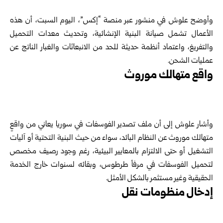
‏ ‏
وأوضح علوش في منشور عبر منصة “إكس”، اليوم السبت، أن هذه
الأعمال تشمل ‏صيانة البنية الإنشائية، وتحديث معدات التحميل
والتفريغ، واعتماد أنظمة حديثة للحد من ‏الانبعاثات والغبار الناتج عن
عمليات الشحن.‏
واقع متهالك موروث
‏ ‏
وأشار علوش إلى أن ملف تصدير الفوسفات في سوريا يعاني من واقعٍ
متهالك موروث ‏عن النظام البائد، سواء من حيث البنية التحتية أو آليات
التشغيل أو حتى الالتزام بالمعايير ‏البيئية، رغم وجود رصيف مخصص
لتحميل الفوسفات في مرفأ طرطوس، وبقائه ‏لسنوات خارج الخدمة
الحقيقية وغير مستثمر بالشكل الأمثل.‏
إدخال منظومات نقل