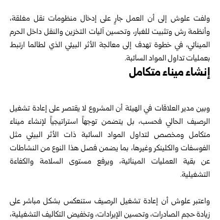
‏ ‏
ولفت علوش إلى أن العمل جارٍ على إدخال منظومات نقل مغلقة،
وأنظمة رش وتثبيت ‏للغبار، وتحسين آليات التخزين والنقل داخل الحرم
المينائي، في خطوة تهدف إلى معالجة ‏الأثر البيئي الذي لطالما ارتبط
بعمليات تداول المواد السائبة.‏
إنشاء ميناء متكامل
وبين مدير العلاقات في الهيئة أن المشروع لا يقتصر على إعادة تشغيل
الرصيف الحالي ‏فحسب، بل يتضمن توجهاً استراتيجياً لإنشاء ميناء
متكامل ومخصص لتداول المواد ‏السائبة ذات الأثر البيئي مثل
الفوسفات والكلينكر وغيرها، بما يضمن فصل هذا النوع من ‏النشاطات
عن بقية العمليات المينائية، ويرفع مستوى السلامة والكفاءة
التشغيلية.‏
‏ ‏
واعتبر علوش أن إعادة تشغيل الرصيف ستنعكس بشكل مباشر على
زيادة حجم ‏الصادرات، وتحسين الإيرادات، وتخفيض التكاليف التشغيلية،