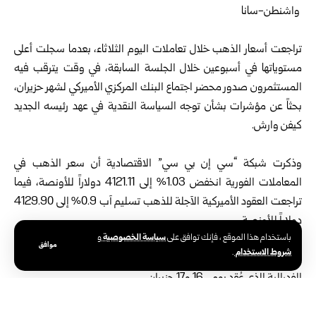
‏ ‏واشنطن-سانا‏
‏ ‏
تراجعت أسعار الذهب خلال تعاملات اليوم الثلاثاء، بعدما سجلت أعلى
‏مستوياتها في أسبوعين خلال الجلسة السابقة، في وقت يترقب فيه
‏المستثمرون صدور محضر اجتماع البنك المركزي الأميركي لشهر ‏حزيران،
بحثاً عن مؤشرات بشأن توجه السياسة النقدية في عهد رئيسه ‏الجديد
كيفن وارش.‏
‏ ‏
وذكرت شبكة “سي إن بي سي” الاقتصادية أن سعر الذهب في
المعاملات ‏الفورية انخفض 1.03% إلى 4121.11 دولاراً للأونصة، فيما
تراجعت ‏العقود الأميركية الآجلة للذهب تسليم آب 0.9% إلى 4129.90
دولاراً ‏للأونصة.‏
سياسة الخصوصية
باستخدام هذا الموقع ، فإنك توافق على
و
‏ ‏
موافق
شروط الاستخدام
.
ومن المقرر أن يصدر غداً الأربعاء محضر اجتماع لجنة السوق المفتوحة
‏الفدرالية الذي عُقد يومي 16 و17 حزيران.‏
‏ ‏