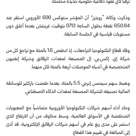
ترقباً ‏لأي عقود دفاعية حكومية جديدة محتملة.‏
‏ ‏
وذكرت وكالة “رويترز” أنّ المؤشر ستوكس 600 الأوروبي استقر عند
‌‏650.84 نقطة بحلول الساعة 0713 بتوقيت غرينتش بعدما أغلق دون
‏مستويات قياسية في الجلسة السابقة.‏
‏ ‏
وقاد قطاع التكنولوجيا التراجعات، إذ انخفض 1.6 بالمئة مع تراجع ⁠كل من
‏شركة إي. إكس.بي. إل المصنعة لمعدات الرقائق وشركة إنفنيون
‏المتخصصة في أشباه الموصلات أربعة بالمئة لكل منهما.‏
‏ ‏
وهبط سهم سيمنس إنرجي 5.5 بالمئة، بعدما خفضت باركليز للوساطة
المالية ‏تصنيفه للشركة المصنعة لمعدات الذكاء الاصطناعي.‏
‏ ‏
وجاء أداء أسهم شركات التكنولوجيا الأوروبية متماشياً مع المعنويات
‏المنخفضة في الأسواق العالمية، وسط مخاوف من أن الارتفاع الذي
استمر ‏على مدى ربع عام في أسهم شركات الرقائق الإلكترونية، قد أدى
إلى ‌المبالغة ‌‏⁠في تقييم هذا القطاع.‏