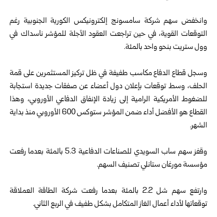
‏ ‏
وانخفض سهم شركة سامسونج إلكترونيكس الكورية الجنوبية رغم
التوقعات ‏القوية، في حين تراجعت العقود الآجلة للمؤشر ناسداك في
وول ستريت بنحو ‏واحد بالمئة.‏
‏ ‏
وسجل قطاع الدفاع مكاسب طفيفة في ظل تركيز المستثمرين على ⁠قمة
‏الحلف، وسط توقعات بإعلان دول أعضاء عن صفقات جديدة استجابة
‏للضغوط الأمريكية الرامية إلى زيادة الإنفاق الدفاعي الأوروبي، وهذا
القطاع ‏هو ⁠الأفضل أداء ضمن المؤشر ستوكس 600 الأوروبي منذ بداية
الشهر.‏
‏ ‏
وقفز سهم ساب السويدي للصناعات الدفاعية 5.3 بالمئة بعدما رفعت
مؤسسة ‌‏⁠مورغان ستانلي تصنيف السهم.‏
‏ ‏
وارتفع سهم شل 2.2 بالمئة بعدما رفعت شركة الطاقة العملاقة
توقعاتها لأداء ‏أعمال الغاز المتكامل بشكل طفيف في الربع الثاني.‏