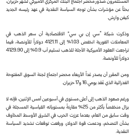
‏المستثمرون صدور محضر اجتماع البنك المركزي الأميركي لشهر ‏حزيران،
بحثاً عن مؤشرات بشأن توجه السياسة النقدية في عهد رئيسه ‏الجديد
كيفن وارش.‏
‏ ‏
وذكرت شبكة “سي إن بي سي” الاقتصادية أن سعر الذهب في
المعاملات ‏الفورية انخفض 1.03% إلى 4121.11 دولاراً للأونصة، فيما
تراجعت ‏العقود الأميركية الآجلة للذهب تسليم آب 0.9% إلى 4129.90
دولاراً ‏للأونصة.‏
‏ ‏
ومن المقرر أن يصدر غداً الأربعاء محضر اجتماع لجنة السوق المفتوحة
‏الفدرالية الذي عُقد يومي 16 و17 حزيران.‏
‏ ‏
ورغم صعود الذهب إلى أعلى مستوى في أسبوعين أمس الإثنين، فإنه لا
‏يزال منخفضاً بأكثر من 25% مقارنةً بمستوياته القياسية المسجلة في
وقت ‏سابق من العام، بعدما عززت الحرب في الشرق الأوسط المخاوف
بشأن ‏التضخم، ودعمت قوة الدولار، ورفعت توقعات تشديد السياسة
النقدية.‏