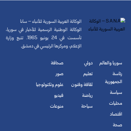
الوكالة العربية السورية للأنباء – سانا
الوكالة الوطنية الرسمية للأخبار في سوريا،
تأسست في 24 يونيو 1965. تتبع وزارة
الإعلام، ومركزها الرئيسي في دمشق.
سوريا والعالم
دولي
صحافة
رئاسة
تعليم
صور
الجمهورية
ثقافة وفنون
علوم وتكنولوجيا
سياسة
رياضة
فيديو
محليات
سياحة
منوعات
اقتصاد
صحة