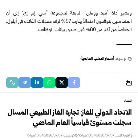
‏ ‏
وتشير أداة “فيد ووتش” التابعة لمجموعة “سي. إم. إي” إلى أن
المتعاملين ‏يتوقعون احتمالاً يقارب 57% لرفع معدلات الفائدة في أيلول،
انخفاضاً من ‏أكثر من 60% قبل صدور بيانات الوظائف.‏
الوسوم:
أسعار الذهب العالمية
اقتصاد
الاتحاد الدولي للغاز: تجارة الغاز الطبيعي المسال
سجلت مستوىً قياسياً العام الماضي
تاريخ النشر: 2026/07/07 10:34 صباحًا
اخر تحديث: 2026/07/07 10:34 صباحًا