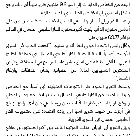
الرغم من انخفاض الواردات إلى آسيا 9.2 ملايين طن، مبيناً أن ذلك يرجع
بشكل أساسي إلى انخفاض الطلب في الصين والهند.
ولفت التقرير إلى أن الواردات في الصين انخفضت 8.9 ملايين طن على
أساس سنوي، إلا أنها بقيت أكبر مستورد للغاز الطبيعي المسال في العالم
بواقع 69.77 مليون طن.
وقال رئيس الاتحاد الدولي للغاز أندريا ستيجر: “ألحقت الحرب في الشرق
الأوسط أضراراً بالبنية التحتية للغاز الطبيعي المسال في منطقة الخليج
العربي ما ألقى بظلاله على آفاق مشروعات التوسع في المنطقة، وعرّض
المشترين الآسيويين لحالة من الضبابية بشأن التدفقات وارتفاع
الأسعار”.
وسلط التقرير الضوء على الاتجاهات المتباينة في آسيا، مع انخفاض
واردات الصين من الغاز الطبيعي المسال بسبب زيادة المعروض المحلي
وارتفاع الواردات عبر خطوط الأنابيب من روسيا، في حين أدى تراجع الإنتاج
في أجزاء من جنوب شرق آسيا إلى زيادة الاعتماد على مشتريات الغاز
الطبيعي المسال في السوق الفورية.
وبيّن التقرير أن اليابان احتلت المرتبة الثانية بين أكبر المستوردين بواقع