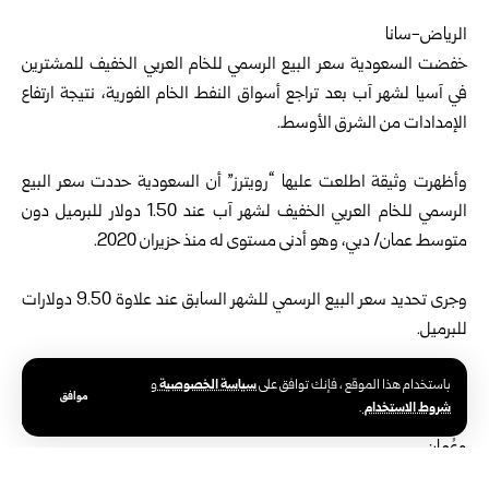
الرياض-سانا
خفضت السعودية سعر البيع الرسمي للخام العربي الخفيف للمشترين
في آسيا لشهر آب بعد تراجع أسواق النفط الخام الفورية، نتيجة ‌ارتفاع
⁠الإمدادات من الشرق الأوسط.
وأظهرت وثيقة اطلعت عليها “رويترز” أن السعودية حددت سعر البيع
الرسمي للخام العربي الخفيف لشهر آب عند ⁠1.50 دولار للبرميل دون
متوسط عمان/ دبي، وهو أدنى مستوى له منذ حزيران 2020.
وجرى تحديد سعر البيع الرسمي للشهر السابق عند علاوة 9.50 دولارات
⁠للبرميل.
سياسة الخصوصية
باستخدام هذا الموقع ، فإنك توافق على
و
وجاء الخفض أكبر من توقعات السوق التي كانت تشير تقديراتها ⁠إلى
موافق
شروط الاستخدام
.
علاوة تتراوح بين 1.50 و3.00 دولارات ⁠للبرميل فوق متوسط أسعار دبي
وعُمان.