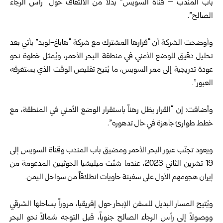
باب المندب – قناة السويس” بدلاً من الالتفاف حول “رأس الرجاء
الصالح”.
وأوضحت الشركة أن “قرارها المشترك مع شركة “هاباغ-لويد” يأتي بعد
تحليل دقيق للوضع الأمني في منطقة البحر الأحمر، ويُمثل خطوة نحو
عودة تدريجية إلى ممر السويس، ما يُتيح تقليص الوقت الذي يستغرقه
العبور”.
وأضافت: إن “القرار يظل رهناً باستقرار الوضع الأمني في المنطقة، مع
خطط طوارئ جاهزة في حال تدهوره”.
ويعود تجنّب عبور البحر الأحمر ومضيق باب المندب وقناة السويس إلى
19 تشرين الثاني 2023، عندما شنّت ميليشيا الحوثيين المدعومة من
إيران هجومهم الأول على سفينة حاويات انطلاقاً من سواحل اليمن.
ويُتيح المسار البديل للسفن الإبحار حول إفريقيا، مروراً بساحلها الشرقي
ووصولاً إلى رأس الرجاء الصالح جنوباً، قبل التوجه شمالاً نحو البحر