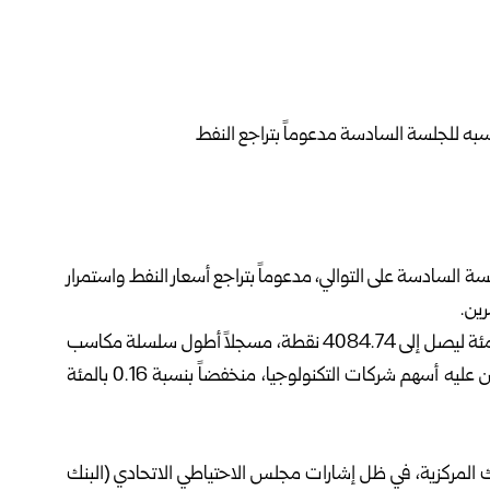
للجلسة السادسة على التوالي، مدعوماً بتراجع أسعار النفط ‏واستمرار
ين.‏
وذكرت وكالة رويترز أن مؤشر توبكس صعد بنسبة 0.50 بالمئة ليصل إلى 4084.74 نقطة، مسجلاً أطول سلسلة ‏مكاسب
له منذ آب عام 2025، في حين أغلق مؤشر نيكي، الذي تهيمن عليه أسهم شركات التكنولوجيا، منخفضاً بنسبة ‌‏0.16 بالمئة
ك المركزية، في ظل إشارات مجلس الاحتياطي الاتحادي (البنك