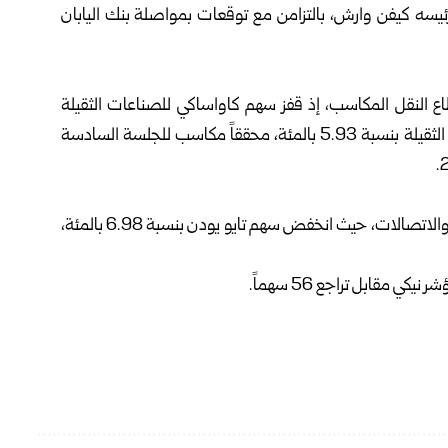
 رئيسه كيفن وارش، بالتزامن مع توقعات بمواصلة بنك اليابان
النقل المكاسب، إذ قفز سهم كاواساكي للصناعات الثقيلة
بنسبة ‌‏7.62 بالمئة، فيما ارتفع سهم ميتسوبيشي للصناعات الثقيلة بنسبة 5.93 بالمئة، محققاً مكاسب للجلسة السادسة
في المقابل، تراجع أداء قطاعي الأجهزة الدقيقة والمعلومات والاتصالات، حيث انخفض سهم تايو يودن بنسبة 6.98 بالمئة،