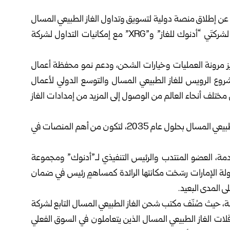
ن، عن إطلاق منصة دولية لتسويق وتداول الغاز الطبيعي المسال
في سوق أبو ظبي العالمي، تجمع بين العمليات التسويقية لشركتَي “أدنوك للغاز” و”XRG” مع إمكانيات التداول لشركة
زيز مرونة العمليات وخيارات الشحن، ودعم نمو محفظة أعمال
روع الرويس للغاز الطبيعي المسال والتوسع الدولي لأعمال
ء في مختلف أنحاء العالم من الوصول إلى المزيد من إمدادات الغاز
وتستهدف المنصة تسويق 47 مليون طن سنوياً من الغاز الطبيعي المسال بحلول عام 2035، لتكون من أهم المنصات في
تقدمة، العضو المنتدب والرئيس التنفيذي لـ”أدنوك” ومجموعة
س مجلس الإدارة التنفيذي لشركة “XRG”: إنّ دولة الإمارات رسّخت مكانتها الرائدة كمساهمٍ رئيس في ضمان
 المدى البعيد.
صة، حيث صُنّف مكتب شحن الغاز الطبيعي المسال التابع لشركة
ضمن أهم مستأجري ناقلات الغاز الطبيعي المسال الذين يتعاملون في السوق الفعلي