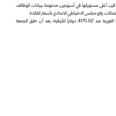
ن قرب أعلى مستوياتها في أسبوعين، مدعومة ببيانات الوظائف
مالات رفع مجلس الاحتياطي الاتحادي لأسعار الفائدة‎.‎
وذكرت وكالة رويترز أن سعر الذهب استقر في المعاملات الفورية عند 4175.02 دولاراً للأوقية، بعد أن حقق الجمعة
ً للأوقية‎.‎
وفيما يتعلق بالمعادن النفيسة الأخرى، واصلت الفضة مكاسبها للجلسة الخامسة على التوالي، مرتفعة بنسبة 0.1 بالمئة إلى
كما ارتفع البلاتين بنسبة 0.4 بالمئة ليصل إلى 1645.05 دولاراً للأوقية، وزاد البلاديوم بنسبة 0.1 بالمئة مسجلاً ‌‏1275.18
رار، مدفوعة بالسياسات النقدية المتشددة التي انتهجها المركزي
تصادي العالمي، وجعل المعدن الأصفر ملاذاً آمناً للتحوط من