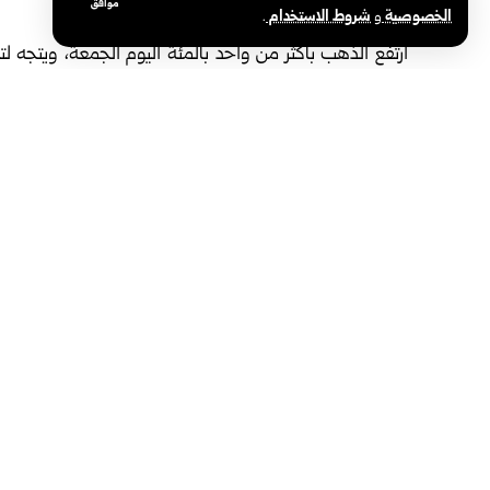
موافق
الخصوصية
و
شروط الاستخدام
.
واشنطن-سانا‏
ارتفع الذهب بأكثر من واحد بالمئة اليوم الجمعة، ويتج
توقعات المستثمرين برفع مجلس الاحتياطي الاتحادي (البنك 
توظيف أمريكية جاءت ‏أضعف من التقديرات‎.‎
مستوى له منذ 23 حزيران، وزادت العقود ‏الأمريكية الآجلة للذهب تسليم آب 1.6 بالمئة إلى 4193.20 دولاراً‎.‎
بيانات الوظائف غير الزراعية ووظائف القطاع الخاص ‏التي ج
2.7 بالمئة إلى 1660.05، وصعد البلاديوم 1.3 ‏بالمئة إلى 1284.40. ‏
الوسوم:
أسعار الذهب العالمية