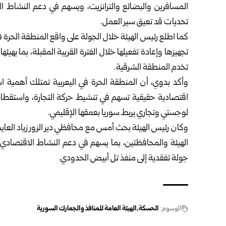
المسافرين والبضائع ‌‏والترانزيت، ويسهم في دعم النشاط ال
تحديات قد تعيق سير العمل.‏
كما اطلع رئيس الهيئة خلال الجولة على واقع المنطقة الحرة 
تجهيزها وإعادة تفعيلها خلال الفترة القريبة المقبلة، ‌‏بما 
تخدم المنطقة ‌‏الشرقية.‏
وأكد بدوي، أن المنطقة الحرة في اليعربية تمتلك أهمية است
اقتصادية حقيقية تسهم في تنشيط حركة التجارة، ‌‏واستقط
لوجستي ‌‏وتجاري يربط سوريا بعمقها الإقليمي.‏
وكان رئيس الهيئة بحث أمس مع محافظي دير الزور زياد العايش
الهيئة والمحافظتين، بما يسهم في دعم النشاط ‌‏الاقتصادي و
جولة تفقدية ‌‏إلى منفذ تل أبيض الحدودي.‏
الوسوم:
الحسكة
الهيئة العامة للمنافذ والجمارك السورية