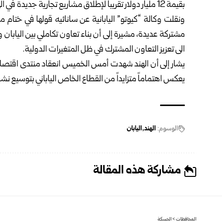
بقيمة 12 مليار دولار تقريباً لإطلاق مشاريع ‏تجارية جديدة في الهند.‏
ونقلت وكالة “كيوتو” اليابانية عن سانائيه قولها في ختام مح
مشتركة عديدة، مشيرة إلى أن بناء تعاون تكاملي بين ‏اليابان 
الى تعزيز التعاون ‏المشترك في ظل المتغيرات الدولية.‏
يعكس اهتماماً متزايداً من القطاع الخاص الياباني ‏بتوسيع نش
الوسوم:
الهند
اليابان
مشاركة هذه المقالة
المحافظات
>
الحسكة