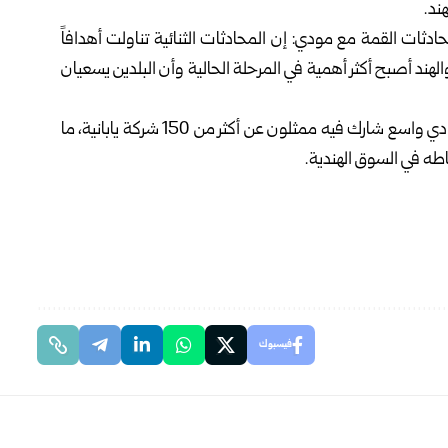
ادثات القمة مع مودي: إن ‏المحادثات الثنائية تناولت أهدافاً
والهند أصبح أكثر أهمية في المرحلة الحالية وأن البلدين يسعيان
يشار إلى أن الهند شهدت أمس الخميس انعقاد منتدى اقتصادي واسع شارك فيه ممثلون ‏عن أكثر من 150 شركة يابانية، ما
اطه في السوق الهندية.‏
فيسبوك