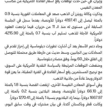
وإيران، في حين حدّت توقعات رفع أسعار الفائدة الأمريكية من مكاسب
المعدن النفيس.
وذكرت وكالة رويترز أن الذهب صعد في المعاملات الفورية بنسبة 0.9
بالمئة ليصل إلى 4197.41 دولاراً للأونصة، بعدما سجل في الجلسة
السابقة أدنى مستوى له منذ الـ 11 من حزيران، فيما تراجعت العقود
الأمريكية الآجلة للذهب تسليم آب بنسبة 0.7 بالمئة إلى 4215.90
دولاراً.
وجاء دعم الأسعار بعد أن أشارت تطورات دبلوماسية إلى إحراز تقدم في
المحادثات بين الجانبين، وسط حديث عن خارطة طريق محتملة للتوصل
إلى اتفاق خلال 60 يوماً، وفق مصادر دبلوماسية.
وضغطت التوقعات المرتبطة بالسياسة النقدية الأمريكية على السوق،
مع ترجيح المستثمرين رفع أسعار الفائدة في الفترة المقبلة، ما يعزز قوة
الدولار ويحدّ عادةً من جاذبية الذهب.
وفي أسواق المعادن النفيسة الأخرى، ارتفعت الفضة بنسبة 1.8 بالمئة
إلى 66.10 دولاراً للأونصة، وصعد البلاتين بنسبة 0.2 بالمئة إلى
1667.97 دولاراً، بينما زاد البلاديوم بنسبة 1 بالمئة إلى 1270.41 دولاراً.
وكانت قطر وباكستان أكدتا، في بيان مشترك في وقت سابق اليوم،