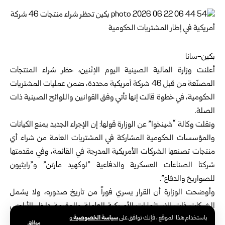
بكين-سانا‏
أعلنت وزارة المالية الصينية اليوم الإثنين، حظر شراء المنتجات
المصنّعة من قبل 46 شركة أمريكية محددة، ضمن عمليات ‏المشتريات
الحكومية، في خطوة قالت إنها تأتي وفق القوانين واللوائح الصينية ذات
الصلة‎.‎
ونقلت وكالة “شينخوا” عن الوزارة قولها: إن الإجراء الجديد يمنع الكيانات
والمؤسسات الحكومية المشاركة في المشتريات العامة ‏من شراء أي
منتجات تصنعها الشركات الأمريكية المدرجة في القائمة، وفي مقدمتها
شركتا الصناعات العسكرية والدفاعية ‌‏”لوكهيد مارتن” و”رايثيون
للصواريخ والدفاع‌‎”.
وأوضحت الوزارة أن القرار يسري فوراً من تاريخ صدوره، ولا يشمل
الشركات ذات الاستثمارات الأمريكية العاملة ‏والمقيمة داخل الأراضي
سياسة الخصوصية
باستخدام هذا الموقع ، فإنك توافق على
و
الصينية، مؤكدة أن الإجراء ينسجم مع الأطر القانونية الناظمة لعمليات
موافق