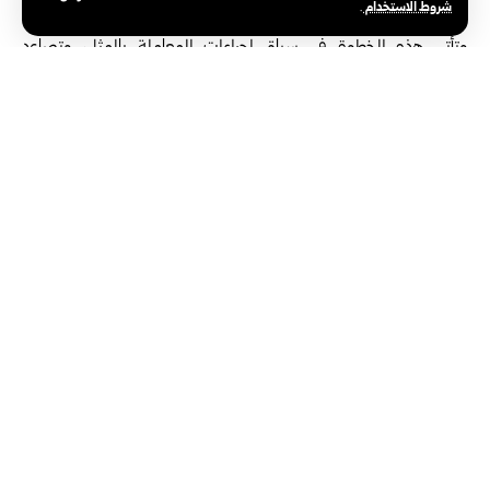
شروط الاستخدام
.
الشراء الحكومي‎.‎
وتأتي هذه الخطوة في سياق إجراءات المعاملة بالمثل، وتصاعد
التوترات التجارية والاقتصادية بين بكين وواشنطن، حيث ‏فرضت
الإدارات الأمريكية المتعاقبة قيوداً وعقوبات مشددة على شركات
تكنولوجية وصناعية صينية، الأمر الذي دفع ‏الصين إلى تعزيز أدواتها
القانونية لحماية اقتصادها الوطني ومواجهة الضغوط الأمريكية
المستمرة‎.‎
الوسوم:
46 شركة أمريكية
وزارة المالية الصينية