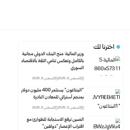
اخترنا لك
وزير المالية: منح البنك الدولي مجانية
بالكامل وتعكس ‏تنامي ‏الثقة بالاقتصاد
السوري
أغسطس 8, 2026
أغسطس 8, 2026
‎”‎البنتاغون” يستثمر 400 مليون دولار
بمنجم أسترالي للمعادن ‏النادرة‎ ‎
أغسطس 8, 2026
أغسطس 8, 2026
الصين ترفع الاستجابة للطوارئ مع
اقتراب الإعصار ‌‏”دولفين‌‎”‎