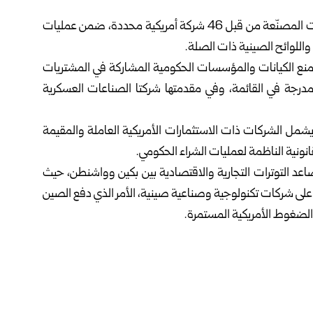
أعلنت وزارة المالية الصينية اليوم الإثنين، حظر شراء المنتجات المصنّعة من قبل 46 شركة أمريكية محددة، ضمن عمليات
للوائح الصينية ذات الصلة‎.‎
د يمنع الكيانات والمؤسسات الحكومية المشاركة في المشتريات
لمدرجة في القائمة، وفي مقدمتها شركتا الصناعات العسكرية
 يشمل الشركات ذات الاستثمارات الأمريكية العاملة ‏والمقيمة
ونية الناظمة لعمليات الشراء الحكومي‎.‎
اعد التوترات التجارية والاقتصادية بين بكين وواشنطن، حيث
 على شركات تكنولوجية وصناعية صينية، الأمر الذي دفع ‏الصين
الضغوط الأمريكية المستمرة‎.‎