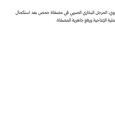
ي، المرجل البخاري الصربي في مصفاة حمص بعد استكمال
ة الإنتاجية ورفع جاهزية المصفاة.
 الشركة اليوم الأحد، أن المشروع تبلغ طاقته 25 طناً من البخار في الساعة، ويؤمّن البخار اللازم لتشغيل عدد من
 الإنتاج، مشيراً إلى أن تطوير وتأهيل المنشآت الإنتاجية يمثل
كية 21 ووحدة إنتاج الأسفلت بعد إعادتهما إلى الخدمة، وعقد اجتماعاً مع الكوادر الفنية
وتحسين الأداء التشغيلي والالتزام بمعايير الصحة والسلامة
التطوير وتحسين بيئة العمل وأوضاع العاملين، بما يدعم استقرار