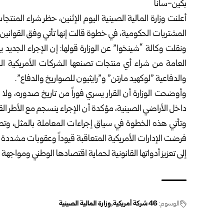
بكين-سانا‏
‏المشتريات الحكومية، في خطوة قالت إنها تأتي وفق القوانين وا
ونقلت وكالة “شينخوا” عن الوزارة قولها: إن الإجراء الجدي
العامة ‏من شراء أي منتجات تصنعها الشركات الأمريكية ا
والدفاعية ‌‏”لوكهيد مارتن” و”رايثيون للصواريخ والدفاع‌‎”.
وأوضحت الوزارة أن القرار يسري فوراً من تاريخ صدوره، ولا
داخل الأراضي الصينية، مؤكدة أن الإجراء ينسجم مع الأطر القان
وتأتي هذه الخطوة في سياق إجراءات المعاملة بالمثل، وتص
‏فرضت الإدارات الأمريكية المتعاقبة قيوداً وعقوبات مشددة
إلى تعزيز أدواتها القانونية لحماية اقتصادها الوطني ومواجهة 
الوسوم:
46 شركة أمريكية
وزارة المالية الصينية