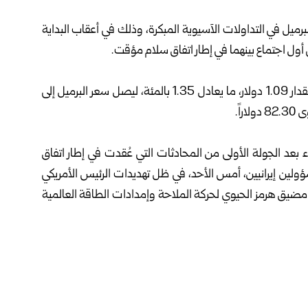
لبرميل في التداولات الآسيوية المبكرة، وذلك في أعقاب البداية
ي أول اجتماع بينهما في إطار اتفاق سلام مؤقت.
وذكرت وكالة رويترز أن العقود الآجلة لخام برنت صعدت بمقدار 1.09 دولار، ما يعادل 1.35 بالمئة، ليصل سعر البرميل إلى
اء بعد الجولة الأولى من المحادثات التي عُقدت في إطار اتفاق
لين إيرانيين، أمس الأحد، في ظل تهديدات الرئيس الأمريكي
ق مضيق هرمز الحيوي لحركة الملاحة وإمدادات الطاقة العالمية