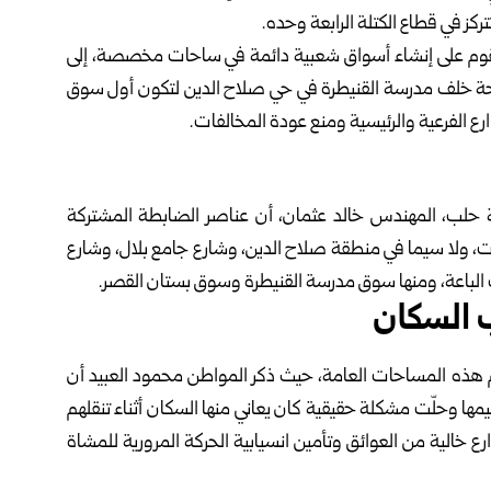
ة تقوم ‏على إنشاء أسواق شعبية دائمة في ساحات مخصصة، إلى
 ساحة خلف ‏مدرسة القنيطرة في حي صلاح الدين لتكون أول سوق
‏الفرعية والرئيسية ومنع عودة المخالفات‎.‎
نة حلب، ‏المهندس خالد عثمان، أن عناصر الضابطة المشتركة
ت، ولا سيما ‏في منطقة صلاح الدين، وشارع جامع بلال، وشارع
اب الباعة، ومنها ‏سوق مدرسة القنيطرة وسوق بستان القصر‎.
ب السكان
يم هذه ‏المساحات العامة، حيث ذكر المواطن محمود العبيد أن
مها وحلّت ‏مشكلة حقيقية كان يعاني منها السكان أثناء تنقلهم
ع خالية من العوائق ‏وتأمين انسيابية الحركة المرورية للمشاة