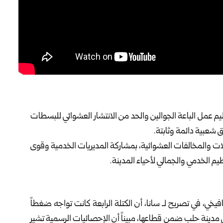
م عمل ‏الباعة الجوالين والحد من الانتشار العشوائي للبسطات
شعبية دائمة ‏وثابتة.‏
ات ‏والمخالفات العشوائية، بمشاركة المديريات الخدمية وقوى
 الخدمي ‏والجمالي لأحياء المدينة‎.‎
يخي، ‏في تصريح لـ سانا، أن الكتلة الرابعة كانت تواجه ضغطاً
الباعة الجوالين في مدينة ‏حلب ضمن قطاعها، مبيناً أن الإحصائيات الرسمية تشير