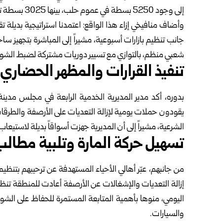
إلى وجود ‌‏5250 بسطة في عموم حلب، بينها 3025 بسطة تتركز في قطاع ‏الكتلة الرابعة وحده‎.‎
وأضاف منافيخي إزاء هذا الواقع: اعتمدنا استراتيجية بديل
جانب ‏تنظيم بازارات أسبوعية، مشيراً إلى المباشرة بتجهيز
شعبي ‏منظم، بالتوازي مع تسيير دوريات مشتركة لضبط الشوارع 
تنفيذ القرارات والمظهر الحضاري
بدوره، أكد مدير المديرية الخدمية الرابعة في مجلس مدي
يقودون ‏حملات يومية لإزالة التعديات على الأرصفة والطرقا
الشرعية، ‏مشيراً إلى أن المديرية جهزت أسواقاً بديلة لاستيع
تسهيل حركة المارة وتلبية مطال
من جانبهم، عبّر أهالي الأحياء المستهدفة عن ترحيبهم بتنظ
إزالة ‏التعديات والإشغالات عن الأرصفة أعادت للمنطقة تنظي
اليومي، منوها ‏بأهمية المتابعة المستمرة للحفاظ على الشوار
والسيارات‎.‎