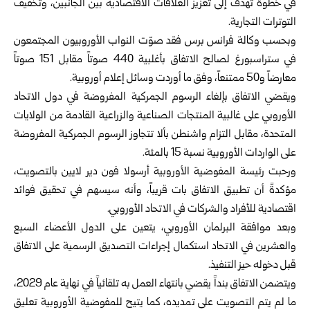
في خطوة تهدف إلى تعزيز العلاقات الاقتصادية بين الجانبين، وتخفيف
التوترات التجارية.
وبحسب وكالة فرانس برس فقد صوّت النواب الأوروبيون المجتمعون
في ستراسبورغ لصالح الاتفاق بأغلبية 440 صوتاً مقابل 151 صوتاً
معارضاً و50 ممتنعاً، وفق ما أوردت وسائل إعلام أوروبية.
ويقضي الاتفاق بإلغاء الرسوم الجمركية المفروضة في دول الاتحاد
الأوروبي على غالبية المنتجات الصناعية والزراعية القادمة من الولايات
المتحدة، مقابل التزام واشنطن بألا تتجاوز الرسوم الجمركية المفروضة
على الواردات الأوروبية نسبة 15 بالمئة.
ورحبت رئيسة المفوضية الأوروبية أرسولا فون دير لايين بالتصويت،
مؤكدةً أن تطبيق الاتفاق بات قريباً، وأنه سيسهم في تحقيق فوائد
اقتصادية للأفراد والشركات في الاتحاد الأوروبي.
وبعد موافقة البرلمان الأوروبي، يتعين على الدول الأعضاء السبع
والعشرين في الاتحاد استكمال إجراءات التصديق الرسمية على الاتفاق
قبل دخوله حيز التنفيذ.
ويتضمن الاتفاق بنداً يقضي بانتهاء العمل به تلقائياً في نهاية عام 2029،
ما لم يتم التصويت على تمديده، كما يتيح للمفوضية الأوروبية تعليق