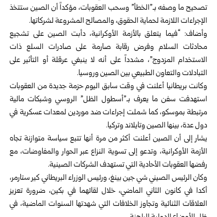
تصحيح ما وصفه بـ”الخطأ” وسحب العقوبات، مؤكداً أن الصين ستتخذ
الإجراءات اللازمة لحماية الحقوق، والمصالح المشروعة لشركاتها.
وأضاف: “فيما يتعلق بالأزمة الأوكرانية، دأبت الصين على تشجيع
محادثات السلام وفرض رقابة صارمة على صادرات السلع ذات
الاستخدام المزدوج”، مشدداً على أنه لا ينبغي عرقلة أو التأثير على
التبادلات والتعاون الطبيعي بين الصين وروسيا.
وكانت بريطانيا أعلنت في وقت سابق اليوم حزمة جديدة من العقوبات
استهدفت سفن ما يعرف بـ”أسطول الظل” الروسي وشبكات مالية
مرتبطة بموسكو، كما شملت إجراءات ضد موردين لمعدات عسكرية في
دول عدة، بينها الصين وتايلاند وتركيا.
يشار إلى أن الصين أعلنت أكثر من مرة أنها تتبع سياسة متوازنة تجاه
الأزمة الأوكرانية، وتدعو إلى تسوية النزاع عبر الحوار والمفاوضات، مع
رفضها العقوبات الأحادية التي تستهدف الشركات الصينية.
وكان الرئيس الصيني شي جين بينغ، ورئيس الوزراء البريطاني كير ستارمر،
أكدا في كانون الثاني الماضي، خلال لقائهما في بكين، ضرورة تعزيز
العلاقات الثنائية وتجاوز الخلافات التي شهدتها السنوات الماضية، في