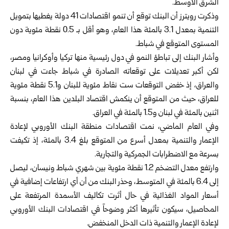
الشرق الأوسط.
وذكرت رويترز أن البنك توقع أن تنمو اقتصادات 41 دولة يغطيها بتمويل
التنمية بمعدل 3.1 بالمئة هذا العام، وهو أقل بـ 0.5 نقطة مئوية دون
المستوى المتوقع في شباط.
وأشار البنك إلى تباطؤ النمو في دول رئيسية منها تركيا وأوكرانيا ومصر،
لكن أكبر تعديلات على توقعاته الصادرة في شباط جاءت في لبنان
والعراق، إذ خفض التوقعات ست نقاط مئوية للبنان و5.1 نقطة مئوية
للعراق، حيث من المتوقع أن ينكمش اقتصاد البلدين هذا العام، بنسبة
اثنين بالمئة في لبنان و1.5 بالمئة في العراق.
وفي العام الماضي، نمت اقتصادات منطقة البنك الأوروبي لإعادة
الإعمار والتنمية بمعدل أسرع من المتوقع بلغ 3.4 بالمئة، إذ تكيفت
بسرعة مع الاضطرابات الجمركية والتجارية.
وارتفع معدل التضخم 1.2 نقطة مئوية بين شهري شباط ونيسان، ليصل
إلى 6.4 بالمئة في المتوسط، وحذر البنك من أن أي ارتفاعات إضافية في
أسعار المواد الغذائية في حال أثرت تكاليف الأسمدة المرتفعة على
المحاصيل، سيكون تأثيرها أكثر وضوحاً في اقتصادات البنك الأوروبي
لإعادة الإعمار والتنمية ذات الدخل المنخفض.