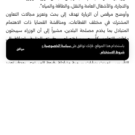
والتجارة، والأشغال العامة والنقل، والطاقة والمياه”.
وأوضح مرقص أن الزيارة تهدف إلى بحث وتعزيز مجالات التعاون
المشترك في مختلف القطاعات، ومناقشة القضايا ذات الاهتمام
المتبادل بما يخدم مصلحة البلدين، مشيراً إلى أن الوزراء سيبحثون
ملفات التعاون كلٌّ حسب اختصاص حقيبته الوزارية، إضافة إلى
سياسة الخصوصية
باستخدام هذا الموقع ، فإنك توافق على
و
استعراض العلاقات السورية اللبنانية بصورة إجمالية.
موافق
شروط الاستخدام
.
وتشهد العلاقات السورية اللبنانية مرحلة جديدة من التعاون وإعادة
التأسيس، تميزت بزيارات رسمية متبادلة رفيعة المستوى، بهدف تعزيز
مسار العلاقات الأخوية القائمة على الاحترام المتبادل لسيادة البلدين،
وتفعيل التعاون المشترك في العديد من الملفات الحيوية القضايا
المشتركة التي تهم البلدين.
الوسوم:
وزير الإعلام اللبناني بول مرقص