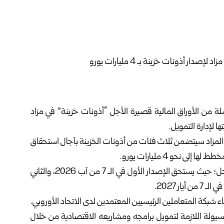
 من الأوراق المالية قصيرة الأجل “أذونات خزينة” في مزاد
 لإدارة التمويل.
لمزاد سيتضمن ثلاث فئات من أذونات الخزينة بآجال استحقاق
 نحو 4 مليارات يورو.
وأشار البيان إلى أن الإصدارات المالية ستتوزع على ثلاث مراحل؛ حيث يستحق الإصدار الأول في الـ 7 من آب 2026، والثاني
 شبكة المتعاملين الرئيسيين المعتمدين لدى الاتحاد الأوروبي.
لسيولة اللازمة لتمويل برامجه ومشاريعه الاقتصادية من خلال