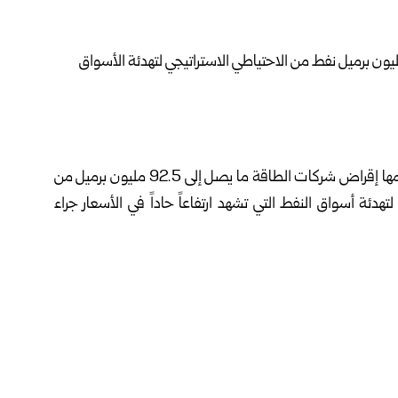
أعلنت إدارة الرئيس الأمريكي دونالد ترامب اليوم الخميس عزمها إقراض شركات الطاقة ما يصل إلى 92.5 مليون برميل من
هدئة أسواق النفط التي تشهد ارتفاعاً حاداً في الأسعار جراء
وذكرت وكالة “رويترز” أن هذه الكمية تأتي كجزء من التزام أمريكي بسحب إجمالي 172 مليون برميل من احتياطاتها، ضمن
اتفاق دولي أوسع تم التوصل إليه في آذار الماضي مع أكثر من 30 دولة عضو في وكالة الطاقة الدولية، يهدف إلى ضخ نحو
لمعروض العالمي الناجم عن استمرار إغلاق مضيق هرمز وتوقف
 كبرى على الاقتصاد العالمي دفعت القوى الكبرى للجوء إلى