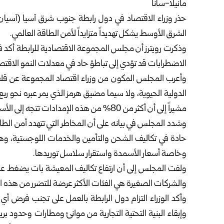
مانيلا-سانا
حذر وزراء الاقتصاد في دول رابطة جنوب شرق آسيا (آسيان
الشرق الأوسط يشكل تهديداً متزايداً لأمن الطاقة العالمي.
وذكرت رويترز أن مجلس المجموعة الاقتصادية للرابطة أكد في
الاضطرابات قد تؤدي إلى تباطؤ حاد في معدلات النمو الاقت
وأعرب المجلس المكون من وزراء اقتصاد المجموعة عن قلقه 
الدولية الحيوية، ولا سيما مضيق هرمز الذي يمر عبره نحو ربع 
مشيراً إلى أن أكثر من 80% من هذه الإمدادات تتجه إلى الأسواق الآسيوية.
وشدد المجلس في بيانه على أن المخاطر التي تتهدد أمن الطا
حادة في تكاليف الشحن والتأمين والخدمات اللوجستية، وه
وخاصة أسعار الأسمدة واستقرار سلاسل توريدها.
ولفت المجلس إلى أن ارتفاع تكاليف المعيشة بات يضغط عل
والشركات الصغيرة هي الفئات الأكثر عرضة للتضرر من هذه ا
وأكد الوزراء التزام دول الرابطة بالعمل على تجنب فرض أي
وإبقاء البنية التحتية التجارية من موانئ ومطارات وحدود