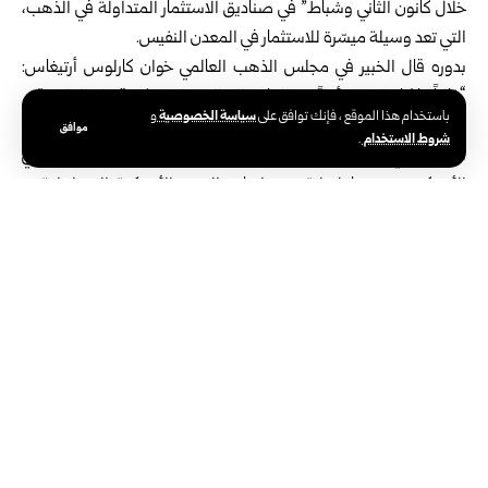
خلال كانون الثاني وشباط” في صناديق الاستثمار المتداولة في الذهب،
التي تعد وسيلة ميسّرة للاستثمار في المعدن النفيس.
بدوره قال الخبير في مجلس الذهب العالمي خوان كارلوس أرتيغاس:
“غالباً ما يُباع الذهب أولاً عند الحاجة إلى السيولة، بحكم قبوله الواسع”.
سياسة الخصوصية
باستخدام هذا الموقع ، فإنك توافق على
و
وارتفعت أسعار الذهب بنحو طفيف خلال تعاملات في وقت سابق اليوم
موافق
شروط الاستخدام
.
الأربعاء، في وقت يترقب فيه المستثمرون تصريحات رئيس الفدرالي
الأمريكي جيروم باول لتقييم تداعيات الحرب الأمريكية الإسرائيلية –
الإيرانية على الاقتصاد.
الوسوم:
الأسواق العالمية
الحرب في الشرق الأوسط
مجلس الذهب العالمي