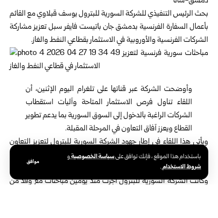
دمشق-سانا
بحث الرئيس التنفيذي للشركة السورية للبترول يوسف قبلاوي مع القائم
بأعمال السفارة الفرنسية
بدمشق
جان باتيست فايفر سبل تعزيز مشاركة
الشركات الفرنسية والأوروبية في الاستثمار بقطاعي النفط والغاز.
وأوضحت الشركة عبر قناتها على تلغرام اليوم الإثنين، أن
اللقاء تناول فرص الاستثمار المتاحة وآليات استقطاب
الشركات الراغبة بالدخول إلى السوق السورية بما يدعم تطوير
القطاع ويعزز آفاق التعاون في المرحلة المقبلة.
ويأتي هذا اللقاء في إطار جهود الشركة السورية للبترول لتعزيز التعاون
الدولي مع الشركات المتخصصة واستقطاب الاستثمارات ودعم خطط
سياسة الخصوصية
باستخدام هذا الموقع ، فإنك توافق على
و
موافق
شروط الاستخدام
.
التوسع والإنتاج وتطوير قطاع النفط والغاز.
وكانت الشركة السورية للبترول أجرت منذ يومين مباحثات مع وفد من
شركة SDX Energy البريطانية، وبمشاركة شركتي Amana Energy
وAleph Commodities لبحث فرص الاستكشاف والتنقيب عن النفط،