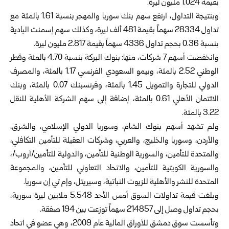
بقيمة 1.024 مليون ليرة.
وبنتيجة التداول، ارتفع سهم بنك سوريا والمهجر بنسبة 1.61 بالمئة مع
تداول 28334 سهماً بقيمة 481 ألف ليرة، وكذلك سهم إسمنت البادية
بنسبة 0.36 بحجم تداول 4336 سهماً بقيمة 2.817 مليون ليرة.
وانخفضت أسهم 7 شركات، منها: بنوك البركة بنسبة 4.70 بالمئة وقطر
الوطني 2.52 بالمئة، وبيمو السعودي الفرنسي 1.17 بالمئة، والمصرف
الدولي للتجارة والتمويل 1.45 بالمئة، وفرنسبنك 0.07 بالمئة، وبنك
الائتمان الأهلي 0.61 بالمئة، إضافة إلى سهم الشركة الأهلية للنقل
3.22 بالمئة.
ولم تشهد أسهم بنوك الشام، وسوريا الدولي الإسلامي، والشرق،
والأردن، وسوريا والخليج، والعربي، وشركات العقيلة للتأمين التكافلي،
والمتحدة للتأمين، والسورية الوطنية للتأمين، والدولية للتأمين/آروب/،
والسورية الكويتية للتأمين، والاتحاد التعاوني للتأمين، والمجموعة
المتحدة للنشر والأهلية للزيوت النباتية، وسيريتل، وإم تي إن سوريا.
وبلغت قيمة تداولات السوق أمس الأحد 5.548 ملايين ليرة سورية،
بحجم تداول وصل إلى 214857 سهماً توزعت بين 194 صفقة.
وتأسست
سوق دمشق للأوراق المالية
عام 2009، وهي عضو في اتحاد