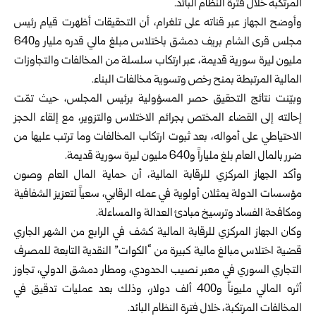
المرتكبة خلال فترة النظام البائد.
وأوضح الجهاز عبر قناته على تلغرام، أن التحقيقات أظهرت قيام رئيس
مجلس قرى الشام بريف دمشق باختلاس مبلغ مالي قدره مليار و640
مليون ليرة سورية قديمة، عبر ارتكاب سلسلة من المخالفات والتجاوزات
المالية المرتبطة بمنح رخص وتسوية مخالفات البناء.
وبيّنت نتائج التحقيق حصر المسؤولية برئيس المجلس، حيث تمّت
إحالته إلى القضاء المختص بجرائم الاختلاس والتزوير، مع إلقاء الحجز
الاحتياطي على أمواله، بعد ثبوت ارتكاب المخالفات وما ترتب عليها من
ضرر بالمال العام بلغ ملياراً و640 مليون ليرة سورية قديمة.
وأكد الجهاز المركزي للرقابة المالية، أن حماية المال العام وصون
مؤسسات الدولة يمثلان أولوية في عمله الرقابي، سعياً لتعزيز الشفافية
ومكافحة الفساد وترسيخ مبادئ العدالة والمساءلة.
وكان الجهاز المركزي للرقابة المالية كشف في الرابع من الشهر الجاري
قضية اختلاس مبالغ مالية كبيرة من “الكوات” النقدية التابعة للمصرف
التجاري السوري في معبر نصيب الحدودي، ومطار دمشق الدولي، تجاوز
أثره المالي مليوناً و400 ألف دولار، وذلك بعد عمليات تدقيق في
المخالفات المرتكبة، خلال فترة النظام البائد.