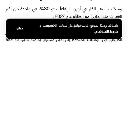
وسجّلت أسعار الغاز في أوروبا ارتفاعاً بنحو 30%، في واحدة من أكبر
القفزات منذ اندلاع أزمة الطاقة عام 2022 .
ويعزو خبراء هذا الارتفاع إلى المخاوف من اضطراب طويل في الإمدادات،
سياسة الخصوصية
باستخدام هذا الموقع ، فإنك توافق على
و
موافق
شروط الاستخدام
.
مع احتمال استمرار التوترات لعدة أشهر، كما ارتفعت العقود الآجلة للغاز
الطبيعي في الولايات المتحدة إلى أعلى مستوياتها منذ شهر، مدفوعة
بتراجع الإنتاج الإقليمي وإغلاق مضيق هرمز.
النفط يلامس 120 دولاراً للبرميل
وارتفعت أسعار النفط بنحو 25%، مع وصول خام برنت إلى 119.50
دولاراً للبرميل، وهو أعلى مستوى منذ منتصف 2022.
وتأتي هذه القفزة وسط مخاوف من نقص الإمدادات العالمية، بعد أن
خفّض عدد من المنتجين في المنطقة صادراتهم، وتزايد القلق من تعطل
حركة الشحن عبر مضيق هرمز، أحد أهم الممرات البحرية الحيوية في
العالم.
ويرى محللون أن رد الفعل القوي في الأسواق يعكس غياب رؤية واضحة
لنهاية التصعيد، وأن المستثمرين يتعاملون مع الأزمة باعتبارها مواجهة