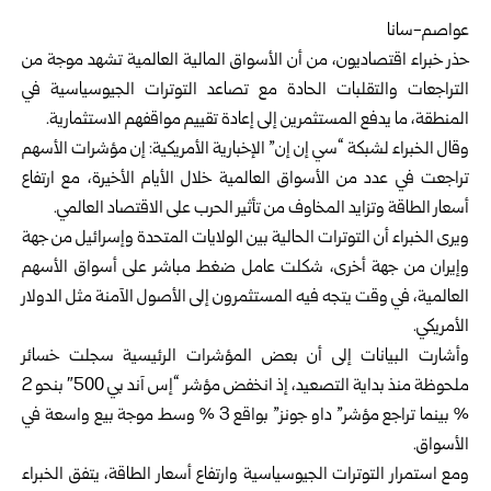
عواصم-سانا
حذر خبراء اقتصاديون، من أن الأسواق المالية العالمية تشهد موجة من
التراجعات والتقلبات الحادة مع تصاعد التوترات الجيوسياسية في
المنطقة، ما يدفع المستثمرين إلى إعادة تقييم مواقفهم الاستثمارية.
وقال الخبراء لشبكة “سي إن إن” الإخبارية الأمريكية: إن مؤشرات الأسهم
تراجعت في عدد من الأسواق العالمية خلال الأيام الأخيرة، مع ارتفاع
أسعار الطاقة وتزايد المخاوف من تأثير الحرب على الاقتصاد العالمي.
ويرى الخبراء أن التوترات الحالية بين الولايات المتحدة وإسرائيل من جهة
وإيران من جهة أخرى، شكلت عامل ضغط مباشر على أسواق الأسهم
العالمية، في وقت يتجه فيه المستثمرون إلى الأصول الآمنة مثل الدولار
الأمريكي.
وأشارت البيانات إلى أن بعض المؤشرات الرئيسية سجلت خسائر
ملحوظة منذ بداية التصعيد، إذ انخفض مؤشر “إس آند بي 500″ بنحو 2
% بينما تراجع مؤشر” داو جونز” بواقع 3 % وسط موجة بيع واسعة في
الأسواق.
ومع استمرار التوترات الجيوسياسية وارتفاع أسعار الطاقة، يتفق الخبراء