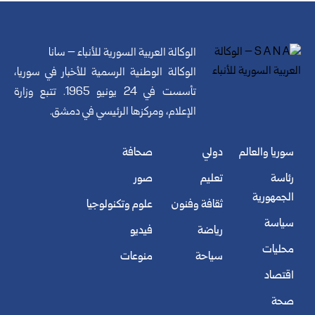
الوكالة العربية السورية للأنباء – سانا
الوكالة الوطنية الرسمية للأخبار في سوريا،
تأسست في 24 يونيو 1965. تتبع وزارة
الإعلام، ومركزها الرئيسي في دمشق.
سوريا والعالم
دولي
صحافة
رئاسة
تعليم
صور
الجمهورية
ثقافة وفنون
علوم وتكنولوجيا
سياسة
رياضة
فيديو
محليات
سياحة
منوعات
اقتصاد
صحة