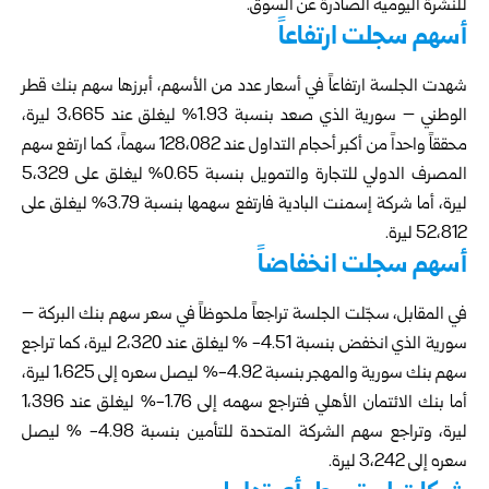
للنشرة اليومية الصادرة عن السوق.
أسهم سجلت ارتفاعاً
شهدت الجلسة ارتفاعاً في أسعار عدد من الأسهم، أبرزها سهم بنك قطر
الوطني – سورية الذي صعد بنسبة 1.93% ليغلق عند 3،665 ليرة،
محققاً واحداً من أكبر أحجام التداول عند 128،082 سهماً، كما ارتفع سهم
المصرف الدولي للتجارة والتمويل بنسبة 0.65% ليغلق على 5،329
ليرة، أما شركة إسمنت البادية فارتفع سهمها بنسبة 3.79% ليغلق على
52،812 ليرة.
أسهم سجلت انخفاضاً
في المقابل، سجّلت الجلسة تراجعاً ملحوظاً في سعر سهم بنك البركة –
سورية الذي انخفض بنسبة 4.51- % ليغلق عند 2،320 ليرة، كما تراجع
سهم بنك سورية والمهجر بنسبة 4.92-% ليصل سعره إلى 1،625 ليرة،
أما بنك الائتمان الأهلي فتراجع سهمه إلى 1.76-% ليغلق عند 1،396
ليرة، وتراجع سهم الشركة المتحدة للتأمين بنسبة 4.98- % ليصل
سعره إلى 3،242 ليرة.