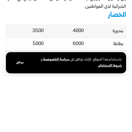
الشرائية لدى المواطنين.
الخضار
بندورة
4000
3500
بطاطا
6000
5000
خيار بلدي
10000
8000
سياسة الخصوصية
باستخدام هذا الموقع ، فإنك توافق على
و
موافق
شروط الاستخدام
.
خيار بلاستيكي
7000
6000
باذنجان أسود
4000
2500
ليمون أصفر
20000
18000
فاصولياء خضراء
20000
15000
بامياء
25000
20000