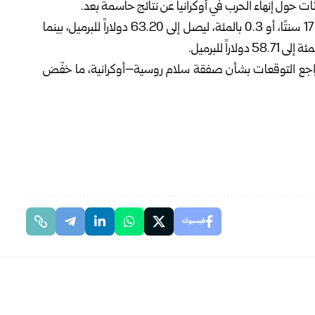
 حول إنهاء الحرب في أوكرانيا عن نتائج حاسمة بعد.
وذكرت (سي إن إن اقتصادية) أن خام برنت انخفض بمقدار 17 سنتًا، أو 0.3 بالمئة، ليصل إلى 63.20 دولاراً للبرميل، بينما
1.3بالمئة يوم أمس بعد تراجع التوقعات بشأن صفقة سلام روسية–أوكرانية، ما خفّض
فيسبوك