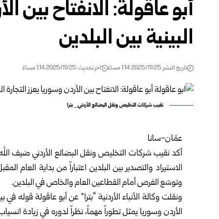
أبو عاقولة: الانفتاح بين الأ
البينية بين البلدين
تاريخ النشر: 2025/11/25 1:14 مساءً
اخر تحديث: 2025/11/25 1:14 مساءً
نقيب شركات التخليص ونقل البضائع الأردني_ بترا
عمّان-سانا
أكد نقيب شركات التخليص ونقل البضائع الأردني ضيف الله أ
الاستيراد والتصدير بين البلدين اعتباراً من بداية العام المق
وتوسّع الفرص أمام القطاعين العام والخاص في البلدين.
ونقلت وكالة الأنباء الأردنية “بترا” عن أبو عاقولة قوله في 
الأردن وسوريا يمثل تطوراً مهماً، نظراً لدوره في زيادة انس