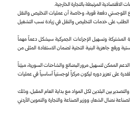
ت الاقتصادية المرتبطة بالتجارة الخارجية.
لقطاع اللوجستي دفعة قوية، وخاصة أن عمليات التخليص والنقل
اع الطلب على خدمات التخليص والنقل في زيادة نسب التشغيل
حرة المشتركة وتسهيل الإجراءات الجمركية سيشكل دعماً مهماً
جستية ورفع جاهزية البنية التحتية لضمان الاستفادة المثلى من
دعم الممكن لتسهيل مرور البضائع والشاحنات السورية، مبيّناً
رة على تعزيز دوره ليكون مركزاً لوجستياً أساسياً في عمليات
التصدير بين البلدين لكل المواد مع بداية العام المقبل، وذلك
عة نضال الشعار، ووزير الصناعة والتجارة والتموين الأردني