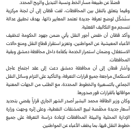
فضلاً عن طبيعة مسار الخط ونسبة التبديل والربح المحدد.
وفيما يتعلق بالنقل بين المحافظات، لفت قطّان إلى أن لجنة مركزية
ستُشكَّل لوضع تعرفة جديدة تعتمد المعايير ذاتها، بهدف تحقيق عدالة
تنسجم مع التكاليف الفعلية.
وأكد قطّان أن خفض أجور النقل يأتي ضمن جهود الحكومة لتخفيف
الأعباء المعيشية عن المواطنين، وتعزيز استقرار قطاع النقل ومنع حالات
الاستغلال، وضمان استمرار الخدمة بكفاءة داخل محافظة دمشق وبقية
المحافظات.
وأشار قطان إلى أن محافظة دمشق دعت إلى عقد اجتماع عاجل
لاستكمال مراجعة جميع قرارات التعرفة، والتأكيد على التزام وسائل النقل
الجماعي بالتسعيرة والخطوط المحددة، مع الطلب من الجهات المعنية
موافاتها بالقرارات فور صدورها.
‏وكان وزير الطاقة محمد البشير أصدر الشهر الجاري قراراً يقضي بتحديد
أسعار جديدة مخفّضة لبيع المشتقات النفطية، وعلى إثره وجهت وزارة
الإدارة المحلية والبيئة المحافظات لإعادة دراسة التعرفة على جميع
خطوط النقل فيها، بما يخفف الأعباء عن المواطنين.