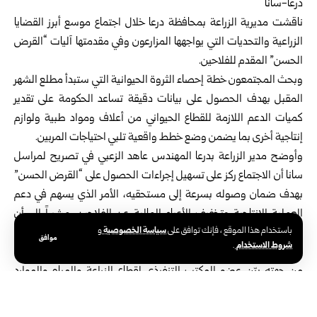
درعا-سانا
ناقشت مديرية الزراعة بمحافظة
درعا
خلال اجتماع موسع أبرز القضايا
الزراعية والتحديات التي يواجهها المزارعون وفي مقدمتها آليات “القرض
الحسن” المقدم للفلاحين.
وبحث المجتمعون خطة إحصاء الثروة الحيوانية التي ستبدأ مطلع الشهر
المقبل بهدف الحصول على بيانات دقيقة تساعد الحكومة على تقدير
كميات الدعم اللازمة للقطاع الحيواني من أعلاف ومواد طبية ولوازم
إنتاجية أخرى بما يضمن وضع خطط واقعية تلبي احتياجات المربين.
وأوضح مدير الزراعة بدرعا المهندس عاهد الزعبي في تصريح لمراسل
سانا أن الاجتماع ركز على تسهيل إجراءات الحصول على “القرض الحسن”
بهدف ضمان وصوله بسرعة إلى مستحقيه، الأمر الذي يسهم في دعم
العملية الإنتاجية وتخفيف الأعباء المالية عن الفلاحين، مشيراً الى أن
سياسة الخصوصية
باستخدام هذا الموقع ، فإنك توافق على
و
مديرية الزراعة تعمل بالتنسيق مع الجهات المعنية لتأمين بيئة عمل
موافق
شروط الاستخدام
.
داعمة للمزارعين وتسهيل الوصول لمستلزمات الإنتاج.
من جهته بيّن عضو المكتب التنفيذي لقطاع الزراعة والمياه والموارد
المائية بمحافظة درعا المهندس عمر أحمد الجباوي في تصريح مماثل أن
الاجتماع يأتي ضمن اللقاءات الشهرية للأسرة الزراعية لمتابعة