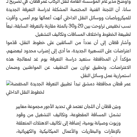
وأوضح مدير عام المؤسسة العامة لنقل الركاب عمر قطّان، في تصريح لـ
سانا، أن اللجنة الفنية المختصة المشكلة لدراسة التعرفة الجديدة
للميكروباصات ووسائل النقل الداخلي أنهت أعمالها يوم أمس، وأقرت
نسب تخفيض تراوحت بين 20 و30 بالمئة مقارنة بالتعرفة السابقة، تبعاً
لطبيعة الخطوط واختلاف المسافات وتكاليف التشغيل.
وأشار قطّان إلى أن عدداً من السائقين على خطوط النقل، قدّموا
اعتراضات على التسعيرة الجديدة، ما أدى إلى إضراب محدود لبعضهم،
مؤكداً أن المحافظة ستعيد دراسة التعرفة يوم غد لمعالجة هذه
الاعتراضات، وتحقيق توازن بين التخفيف عن المواطنين وضمان
استمرارية عمل وسائل النقل.
وبيّن قطّان أن اللجان تعتمد في تحديد الأجور مجموعة معايير
تشمل: المسافة المقطوعة، وتكاليف التشغيل من وقود
وزيوت وصيانة يومية، إضافة إلى تكاليف الاهتلاك المتعلقة
بالإطارات والبطاريات والأعمال الميكانيكية والكهربائية،