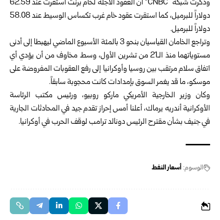
وذكرت شبكة “CNBC” أن العقود الآجلة لخام برنت استقرت عند 62.59
دولاراً للبرميل، كما استقرت عقود خام غرب تكساس الوسيط عند 58.08
دولاراً للبرميل.
وتراجع الخامان القياسيان بنحو 3 بالمئة الأسبوع الماضي ليهبطا إلى أدنى
مستوياتهما منذ الـ21 من تشرين الأول، وسط مخاوف من أن يؤدي أي
اتفاق سلام مرتقب بين روسيا وأوكرانيا إلى رفع العقوبات المفروضة على
موسكو، ما قد يغمر السوق بإمدادات كانت محجوبة سابقاً.
وكان وزير الخارجية الأمريكي ماركو روبيو، ورئيس مكتب الرئاسة
الأوكرانية أندريه يرماك، أعلنا أمس إحراز تقدم جيد في المحادثات الجارية
في جنيف بشأن مقترح الرئيس دونالد ترامب لوقف الحرب في أوكرانيا.
الوسوم:
أسعار النفط