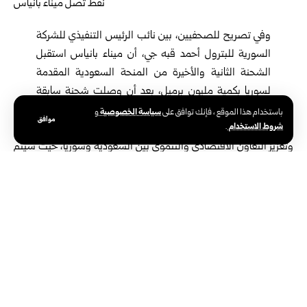
وفي تصريح للصحفيين، بين نائب الرئيس التنفيذي للشركة
السورية للبترول أحمد قبه جي، أن ميناء بانياس استقبل
الشحنة الثانية والأخيرة من المنحة السعودية المقدمة
لسوريا بكمية مليون برميل، بعد أن وصلت شحنة سابقة
بحمولة نحو 650 ألف برميل.
سياسة الخصوصية
باستخدام هذا الموقع ، فإنك توافق على
و
موافق
شروط الاستخدام
.
وتسهم هذه المنحة في دعم الاحتياجات المحلية وتحسين واقع الكهرباء،
وتعزيز التعاون الاقتصادي والتنموي بين السعودية وسوريا، حيث سيتم
تكرير النفط الخام لتوفير المواد النفطية اللازمة لتشغيل محطات توليد
الكهرباء، ما ينعكس إيجاباً على ساعات تزويد التيار الكهربائي للمواطنين
والقطاعات الحيوية، ودعم عجلة الإنتاج الصناعي والزراعي، والمساهمة
في دعم توفير المشتقات النفطية من المازوت والبنزين.
وفي الـ 17 من الشهر الجاري وصلت ناقلة النفط السعودية PETALIDI
إلى ميناء بانياس البحري تحمل 650 ألف برميل من النفط الخام، بموجب
مذكرة التفاهم بين سوريا والسعودية، والتي تمنح بموجبها الرياض
دمشق مليون و650 ألف برميل من النفط الخام.