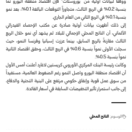
ووفقاً لبيانات أولية من “يوروستات” فإن اقتصاد منطقة اليورو نما
بنسبة 0.2% في الربع الثالث، متجاوزاً التوقعات البالغة 0.1%، بعد نمو
بنسبة 0.1% في الربع الثاني من العام الجاري.
إلى ذلك أظهرت بيانات أولية صادرة عن مكتب الإحصاء الفيدرالي
الألماني، أن الناتج المحلي الإجمالي للبلاد لم يشهد أي نمو خلال الربع
الثالث مقارنةً بالربع السابق، بينما عززت إسبانيا وفرنسا النمو، حيث
سجلت الأولى نمواً بنسبة 0.6% في الربع الثالث، وحقق اقتصاد الثانية
نمواً بنسبة 0.5%.
وكانت رئيسة البنك المركزي الأوروبي كريستين لاغارد أعلنت أمس الأول
أن اقتصاد منطقة اليورو واصل النمو رغم الضغوط العالمية، مستفيداً
من سوق عمل قوية وإنفاق حكومي مرتفع على البنية التحتية والدفاع،
إلى جانب استمرار تأثير التخفيضات السابقة في أسعار الفائدة.
الوسوم:
الناتج المحلي