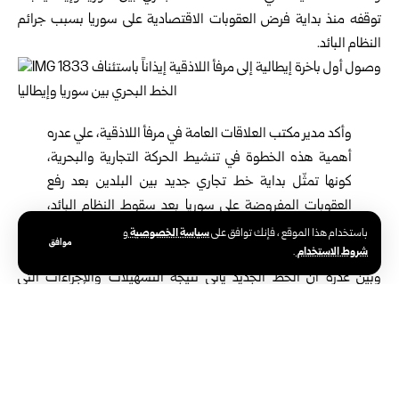
توقفه منذ بداية فرض العقوبات الاقتصادية على سوريا بسبب جرائم
النظام البائد.
وأكد مدير مكتب العلاقات العامة في مرفأ اللاذقية، علي عدره
أهمية هذه الخطوة في تنشيط الحركة التجارية والبحرية،
كونها تمثّل بداية خط تجاري جديد بين البلدين بعد رفع
العقوبات المفروضة على سوريا بعد سقوط النظام البائد،
وتحريرها في 8 كانون الأول الماضي، الأمر الذي يعكس الثقة
سياسة الخصوصية
باستخدام هذا الموقع ، فإنك توافق على
و
موافق
شروط الاستخدام
.
المتزايدة بالمرافئ السورية وجاهزيتها اللوجستية والفنية.
وبيّن عدره أن الخط الجديد يأتي نتيجة التسهيلات والإجراءات التي
تتخذها الهيئة العامة للمنافذ البرية والبحرية لتبسيط عمليات الدخول
والتفريغ، ما أسهم في زيادة ملحوظة بعدد السفن القادمة إلى المرفأ
خلال الأشهر الماضية.
من جهته أكد وكيل شركة غريمالدي الإيطالية المتخصصة عالمياً ببواخر