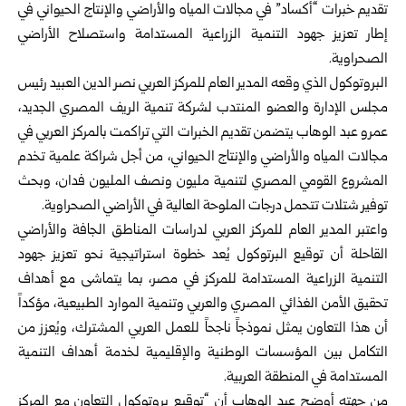
تقديم خبرات “أكساد” في مجالات المياه والأراضي والإنتاج الحيواني في
إطار تعزيز جهود التنمية الزراعية المستدامة واستصلاح الأراضي
الصحراوية.
البروتوكول الذي وقعه المدير العام للمركز العربي نصر الدين العبيد رئيس
مجلس الإدارة والعضو المنتدب لشركة تنمية الريف المصري الجديد،
عمرو عبد الوهاب يتضمن تقديم الخبرات التي تراكمت بالمركز العربي في
مجالات المياه والأراضي والإنتاج الحيواني، من أجل شراكة علمية تخدم
المشروع القومي المصري لتنمية مليون ونصف المليون فدان، وبحث
توفير شتلات تتحمل درجات الملوحة العالية في الأراضي الصحراوية.
واعتبر المدير العام للمركز العربي لدراسات المناطق الجافة والأراضي
القاحلة أن توقيع البرتوكول يُعد خطوة استراتيجية نحو تعزيز جهود
التنمية الزراعية المستدامة للمركز في مصر، بما يتماشى مع أهداف
تحقيق الأمن الغذائي المصري والعربي وتنمية الموارد الطبيعية، مؤكداً
أن هذا التعاون يمثل نموذجاً ناجحاً للعمل العربي المشترك، ويُعزز من
التكامل بين المؤسسات الوطنية والإقليمية لخدمة أهداف التنمية
المستدامة في المنطقة العربية.
من جهته أوضح عبد الوهاب أن “توقيع بروتوكول التعاون مع المركز