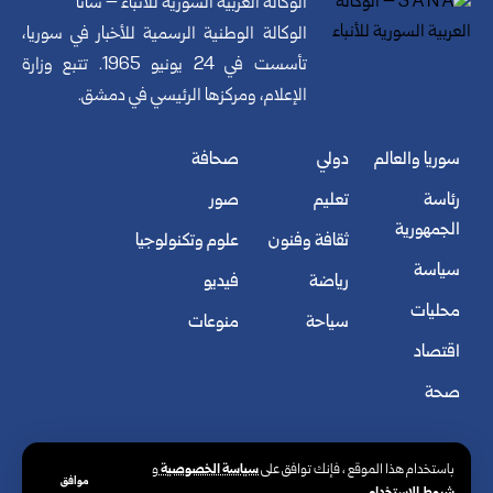
الوكالة العربية السورية للأنباء – سانا
الوكالة الوطنية الرسمية للأخبار في سوريا،
تأسست في 24 يونيو 1965. تتبع وزارة
الإعلام، ومركزها الرئيسي في دمشق.
سوريا والعالم
دولي
صحافة
رئاسة
تعليم
صور
الجمهورية
ثقافة وفنون
علوم وتكنولوجيا
سياسة
رياضة
فيديو
محليات
سياحة
منوعات
اقتصاد
صحة
سياسة الخصوصية
باستخدام هذا الموقع ، فإنك توافق على
و
موافق