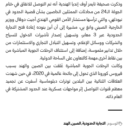
وذكرت صحيفة تايمز أوف إنديا الهندية أنه تم التوصل للاتفاق في ختام
الجولة الـ24 من محادثات الممثلين الخاصين بشأن قضية الحدود في
نيودلهي، والتي ترأسها مستشار الأمن القومي الهندي أجيت دوفال ووزير
الخارجية الصيني وانغ يي، مشيرة إلى أن أبرز بنوده إعادة فتح التجارة
الحدودية عبر 3 معابر، وتسهيل إصدار تأشيرات الدخول للسياح
والشركات ووسائل الإعلام، وتسهيل التبادل التجاري والاستثمارات من
خلال تدابير ملموسة، إضافة إلى استئناف الرحلات الجوية المباشرة من
بين نقاط أخرى مهمة كالتعاون على الساحة الدولية.
وكانت الرحلات الجوية المباشرة عُلقت بين الصين والهند بسبب
فيروس كورونا الذي تحول إلى جائحة عالمية في 2020، في حين شهدت
العلاقات الثنائية بين البلدين توترات دبلوماسية أسفرت عن تجميد
معظم قنوات التواصل إثر مواجهات عسكرية عند الحدود المشتركة في
العام ذاته.
الوسوم:
التجارة الحدودية
الصين
الهند