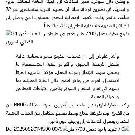
وأوضح مازن علوش، مدير العلاقات في الهيئة العامة للمنافذ البرية
والبحرية، في تصريح لوكالة سانا، أن عملية التفريغ ستستغرق نحو 72
ساعة، لترتفع بذلك الكمية الإجمالية للقمح المستورد الذي وصل إلى
المرافئ السورية منذ بداية العام إلى 143,700 طناً.
وأشار علوش إلى أن عمليات التفريغ تسير بانسيابية عالية
بفضل الأرصفة المجهزة والكوادر الفنية المتخصصة، ما
يضمن سرعة الإنجاز وجودة العمل، مؤكداً جاهزية المرفأ
لاستقبال المزيد من بواخر القمح خلال الفترة المقبلة، بما
يسهم في تعزيز استقرار السوق وتأمين احتياجات المطاحن
والمراكز المعنية.
وكانت باخرة أخرى قد وصلت قبل أيام إلى المرفأ محمّلة بـ6600 طن
من القمح، وتم تفريغها بنجاح وسط تنسيق متكامل بين الجهات المعنية
لضمان وصول الشحنات إلى وجهتها دون تأخير.