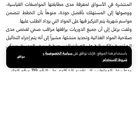
‏المنتشرة في الأسواق لمعرفة مدى مطابقتها المواصفات القياسية،
ووصولها ‏إلى المستهلك بأفضل جودة، منوهاً بأن الخطط تتضمن
مواسم شهرية يتم ‏التركيز فيها على المواد التي يزداد الطلب عليها.‏
ولفت برغل إلى أن جميع الدوريات يرافقها مراقب صحي لفحص مدى
‏صلاحية المواد الغذائية وتحديد منشئها، مشيراً إلى أنه يتم إجراء التحاليل
‏الجرثومية والكيميائية على العينات المسحوبة في مخبر المديرية، ويمكن
سياسة الخصوصية
باستخدام هذا الموقع ، فإنك توافق على
و
إعادة ‏التحليل أكثر من مرة لتحقيق المصداقية وتفادياً لظلم أصحاب
موافق
شروط الاستخدام
.
الفعالية ‏التجارية.‏
ودعا برغل المواطنين إلى تقديم الشكاوى على الرقم 119 ورقم ‏الواتس
0995119119، مؤكداً الاستجابة السريعة للشكاوى في أي وقت، ‏وأنه لن
يتم ذكر اسم الشاكي إلا في حال كانت الشكوى تتعلق بالحق ‏الشخصي.‏
‏وأشار إلى أن الهدف من الجولات إعادة ثقة المواطنين بدور المديرية في
‏ضبط الأسواق ومنع الغش، موضحاً أنه تم تنظيم 158 ضبطاً تموينياً
منذ ‏تحرير سوريا من النظام البائد حتى الآن، ومعظم الضبوط تتعلق
بنقص وزن ‏ربطة الخبز وبيع مواد منتهية الصلاحية، ولحوم فاسدة.‏
‏ وأبدى عدد من المواطنين ارتياحهم للجولات التي يقوم بها مراقبو