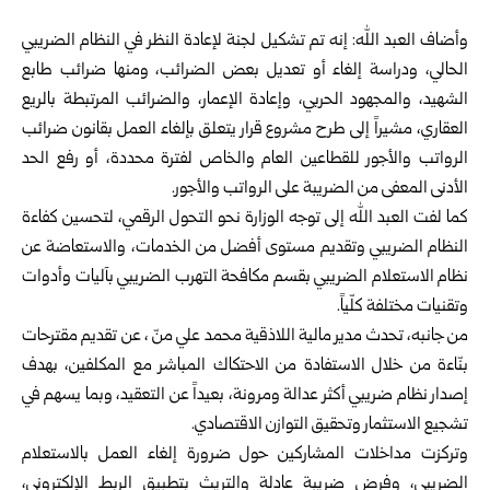
وأضاف العبد الله: إنه تم تشكيل لجنة لإعادة النظر في النظام الضريبي
الحالي، ‏ودراسة إلغاء أو تعديل بعض الضرائب، ومنها ضرائب طابع
الشهيد، ‏والمجهود الحربي، وإعادة الإعمار، والضرائب المرتبطة بالريع
العقاري، ‏مشيراً إلى طرح مشروع قرار يتعلق بإلغاء العمل بقانون ضرائب
الرواتب ‏والأجور للقطاعين العام والخاص لفترة محددة، أو رفع الحد
الأدنى المعفى ‏من الضريبة على الرواتب والأجور.‏
كما لفت العبد الله إلى توجه الوزارة نحو التحول الرقمي، لتحسين كفاءة
النظام ‏الضريبي وتقديم مستوى أفضل من الخدمات، والاستعاضة عن
نظام الاستعلام ‏الضريبي بقسم مكافحة التهرب الضريبي بآليات وأدوات
وتقنيات مختلفة كلّياً. ‏
من جانبه، تحدث مدير مالية اللاذقية محمد علي منّ ، عن تقديم مقترحات
بنّاءة من خلال الاستفادة ‏من الاحتكاك المباشر مع المكلفين، بهدف
إصدار نظام ضريبي أكثر عدالة ‏ومرونة، بعيداً عن التعقيد، وبما يسهم في
تشجيع الاستثمار وتحقيق التوازن ‏الاقتصادي.‏
وتركزت مداخلات المشاركين حول ضرورة إلغاء العمل بالاستعلام
الضريبي، ‏وفرض ضريبة عادلة والتريث بتطبيق الربط الإلكتروني،