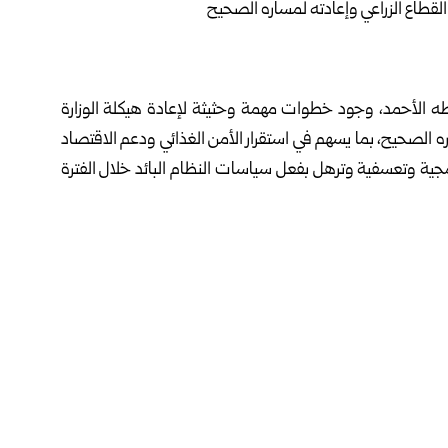
طه الأحمد، ‏وجود خطوات مهمة وحثيثة لإعادة هيكلة الوزارة
ره الصحيح، بما يسهم في ‏استقرار الأمن الغذائي ودعم الاقتصاد
ية وتعسفية وترهل بفعل سياسات النظام البائد ‏خلال الفترة
ترؤسه اليوم اجتماعاً لرؤساء المصالح والمؤسسات
يات ‏المعنية بالقطاع الزراعي في حماة، بين الوزير الأحمد أن
السابقة التي ‏كان ينتهجها النظام المجرم لجهة أساليب عمل
ت والجهات التابعة ‏للوزارة متضاربة، وأوصلت هذا القطاع
لى حافة الانهيار، لافتاً إلى ‏أن الحكومة ووزارة الزراعة تعملان
ع الزراعي ويمكنه من لعب دوره المطلوب وتحقيق ‏الاكتفاء الذاتي
ي التنظيم الإداري ‏للمديريات والفروع بالتنسيق مع الإدارات