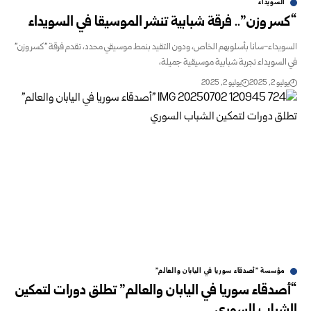
السويداء
“كسر وزن”.. فرقة شبابية تنشر الموسيقا في السويداء
السويداء-سانا بأسلوبهم الخاص، ودون التقيد بنمط موسيقي محدد، تقدم فرقة "كسر وزن"
في السويداء تجربة شبابية موسيقية جميلة،
يوليو 2, 2025
يوليو 2, 2025
مؤسسة "أصدقاء سوريا في اليابان والعالم"
“أصدقاء سوريا في اليابان والعالم” تطلق دورات لتمكين
الشباب السوري