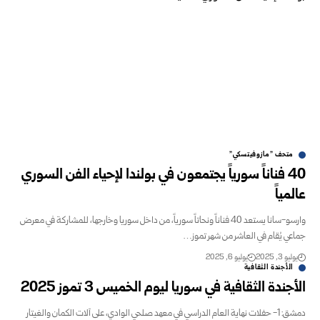
متحف "مازوفيتسكي"
40 فناناً سورياً يجتمعون في بولندا لإحياء الفن السوري
عالمياً
وارسو-سانا يستعد 40 فناناً ونحاتاً سورياً، من داخل سوريا وخارجها، للمشاركة في معرض
جماعي يُقام في العاشر من شهر تموز…
يوليو 3, 2025
يوليو 6, 2025
الأجندة الثقافية
الأجندة الثقافية في سوريا ليوم الخميس 3 تموز 2025
دمشق: 1- حفلات نهاية العام الدراسي في معهد صلحي الوادي، على آلات الكمان والغيتار