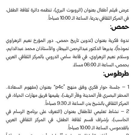
عرض فيلم أطفال بعنوان (الروبوت البري)، تنظمه دائرة ثقافة الطفل،
في المركز الثقافي بدرعا، الساعة الـ 10:00 صباحاً.
حمص:
ندوة فكرية بعنوان (تدوين تاريخ حمص.. دور المؤرخ نعيم الزهراوي
نموذجاً)، يديرها الدكتور عبدالرحمن البيطار، والأستاذان محمد عبدالدايم،
وسلام نعيم الزهراوي، في قاعة سامي الدروبي بالمركز الثقافي العربي
بحمص، الساعة الـ 06:00 مساءً.
طرطوس:
1 – جلسة حوار فكري وفق منهج “p4c” بعنوان (مفهوم السعادة..
المحفز البصري فأر المدينة وفأر الريف)، يقيمها فريق مهارات الحياة، في
المركز الثقافي بالشيخ بدر، الساعة الـ 9:30 صباحاً.
2 – نشاط تعليمي للأطفال بعنوان (التعرف على برنامج الرسام في
الحاسب)، بإشراف قسم ثقافة الطفل، في المركز الثقافي العربي
بالقدموس، الساعة الـ 10:00 صباحاً.