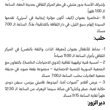
بإشراف الآنسة بدور عنتبلي، في مقر المركز الثقافي بمدينة الحفة، الساعة
الـ 1:00 ظهراً.
6 -مُحاضرة بعنوان (كيف أكون مؤثرة إيجابية في أسرتي)، تقدمها
السيدة إلهام سبع الليل، في دار الثقافة باللاذقية/ ط5، الساعة الـ 7:00
مساءً.
حلب:
1- نشاط للأطفال بعنوان (معرفة الذات والثقة بالنفس) في المركز
الثقافي بأعزاز، الساعة الـ 11:00 صباحاً.
2 – أمسية فنية ترفيهية ثقافية (لذوي الاحتياجات الخاصة)، بالتعاون مع
الجمعية السورية للتنمية الاجتماعية – مجموعة بقعة ضوء، في حديقة
جمعية العاديات بحلب، الساعة الـ7:00 مساءً.
3 – عرض أفلام: “أصوات أمّنا، أعيدوها، فاميلي بيزنس، سيفن دوجز،
حكاية لعبة، صقر وكناريا”في صالة سينما الزهراء، من الساعة الـ 12:30
ظهراً لغاية الساعة 9:15 مساءً.
دير الزور: