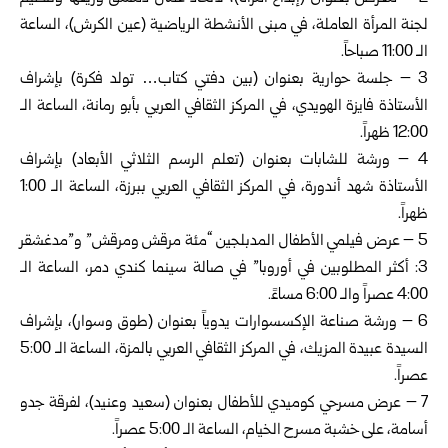
لجنة المرأة العاملة، في مبنى الأنشطة الرياضية (عين الكرش)، الساعة
الـ 11:00 صباحاً.
3 – جلسة حوارية بعنوان (بين دفتي كتاب… تولد فكرة) بإشراف
الأستاذة فايزة الهويدي، في المركز الثقافي العربي بأبو رمانة، الساعة الـ
12:00 ظهراً.
4 – ورشة للشابات بعنوان (تعلم الرسم الثلاثي الأبعاد) بإشراف
الأستاذة شهد أندورة، في المركز الثقافي العربي ببرزة، الساعة الـ 1:00
ظهراً.
5 – عرض فيلمي الأطفال المدبلجين “مئة مرقش ومرقش” و”مدغشقر
3: أكثر المطلوبين في أوروبا” في صالة سينما كندي دمر، الساعة الـ
4:00 عصراً والـ 6:00 مساءً.
6 – ورشة صناعة الإكسسوارات يدوياً بعنوان (طوق وسوار)، بإشراف
السيدة عبيدة المزيك، في المركز الثقافي العربي بالمزة، الساعة الـ 5:00
عصراً.
7 – عرض مسرحي كوميدي للأطفال بعنوان (سعيد وعنيد)، لفرقة جدو
أسامة، على خشبة مسرح الخيام، الساعة الـ 5:00 عصراً.