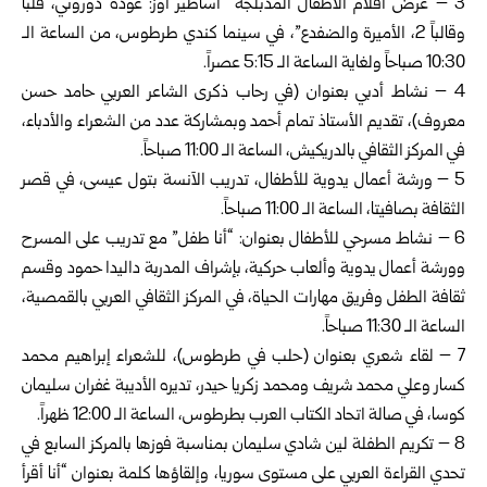
3 – عرض أفلام الأطفال المدبلجة “أساطير أوز: عودة دوروثي، قلباً
وقالباً 2، الأميرة والضفدع”، في سينما كندي طرطوس، من الساعة الـ
10:30 صباحاً ولغاية الساعة الـ 5:15 عصراً.
4 – نشاط أدبي بعنوان (في رحاب ذكرى الشاعر العربي حامد حسن
معروف)، تقديم الأستاذ تمام أحمد وبمشاركة عدد من الشعراء والأدباء،
في المركز الثقافي بالدريكيش، الساعة الـ 11:00 صباحاً.
5 – ورشة أعمال يدوية للأطفال، تدريب الآنسة بتول عيسى، في قصر
الثقافة بصافيتا، الساعة الـ 11:00 صباحاً.
6 – نشاط مسرحي للأطفال بعنوان: “أنا طفل” مع تدريب على المسرح
وورشة أعمال يدوية وألعاب حركية، بإشراف المدربة داليدا حمود وقسم
ثقافة الطفل وفريق مهارات الحياة، في المركز الثقافي العربي بالقمصية،
الساعة الـ 11:30 صباحاً.
7 – لقاء شعري بعنوان (حلب في طرطوس)، للشعراء إبراهيم محمد
كسار وعلي محمد شريف ومحمد زكريا حيدر، تديره الأديبة غفران سليمان
كوسا، في صالة اتحاد الكتاب العرب بطرطوس، الساعة الـ 12:00 ظهراً.
8 – تكريم الطفلة لين شادي سليمان بمناسبة فوزها بالمركز السابع في
تحدي القراءة العربي على مستوى سوريا، وإلقاؤها كلمة بعنوان “أنا أقرأ