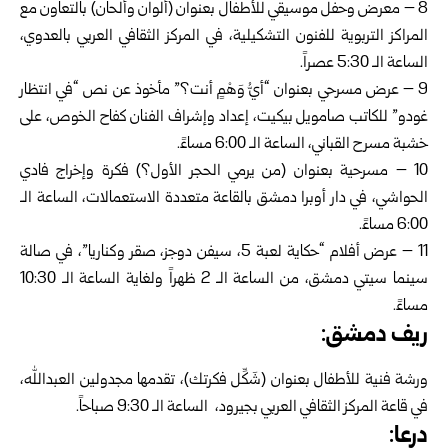
8 – معرض وحفل موسيقي للأطفال بعنوان (ألوان وألحان) بالتعاون مع
المراكز التربوية للفنون التشكيلية، في المركز الثقافي العربي بالعدوي،
الساعة الـ 5:30 عصراً.
9 – عرض مسرحي بعنوان “أيُّ وَهْمٍ أنت؟” مأخوذ عن نص “في انتظار
غودو” للكاتب صامويل بيكيت، إعداد وإشراف الفنان كفاح الخوص، على
خشبة مسرح القباني، الساعة الـ 6:00 مساءً.
10 – مسرحية بعنوان (من يرمي الحجر الأول؟) فكرة وإخراج فادي
الحواشي، في دار أوبرا دمشق بالقاعة متعددة الاستعمالات، الساعة الـ
6:00 مساءً.
11 – عرض أفلام “حكاية لعبة 5، سيفن دوجز، صقر وكناريا”، في صالة
سينما سيتي دمشق، من الساعة الـ 2 ظهراً ولغاية الساعة الـ 10:30
مساءً.
ريف دمشق:
ورشة فنية للأطفال بعنوان (شَكِّل فكرتك)، تقدمها مجدولين العبدالله،
في قاعة المركز الثقافي العربي بجيرود، الساعة الـ 9:30 صباحاً.
درعا: