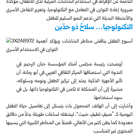
الناجمة عن الإفراط في استخدام الشاشات المرئية لدى الأطفال، مؤكدةً
ضرورة إعادة التوازن في التعامل مع التكنولوجيا، وتعزيز التفاعل الأسري
والأنشطة البديلة التي تدعم النمو السليم للطفل.
التكنولوجيا… سلاحٌ ذو حدّين
أوضحت رئيسة مجلس أمناء المؤسسة حنان الرحيم في
الندوة التي استضافها المركز الثقافي العربي في أبو رمانة، أن
تأثير الأجهزة الذكية يمتد إلى تركيز الطفل ونومه وسلوكه،
مشيرةً إلى أن المشكلة لا تكمن في التكنولوجيا ذاتها، بل في
سوء استخدامها.
وأشارت إلى أن الهاتف المحمول بات يتسلل إلى تفاصيل حياة الطفل
اليومية كـ “ضيفٍ لطيفٍ خبيث”، ليشغله لساعات طويلة بدلاً من دقائق
معدودة كما يظن كثير من الأهالي، فضلاً عن المخاطر الكبيرة التي يسببها
المحتوى غير المناسب.