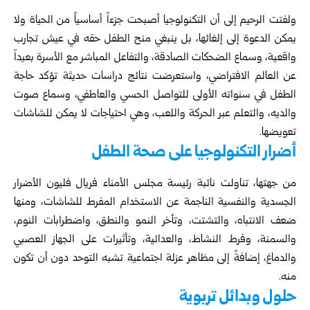
ولفتت الرحيم إلى أن التكنولوجيا أصبحت جزءاً أساسياً من الحياة ولا
يمكن الدعوة إلى إلغائها، بل ينبغي منح الطفل حقه في عيش تجارب
واقعية، وسماع الضحكات الصادقة، والتفاعل المباشر مع الأسرة بعيداً
عن العالم الافتراضي، واستعرضت نتائج دراسات حديثة تؤكد حاجة
الطفل في سنواته الأولى للتواصل الحسي والعاطفي، وسماع صوت
والديه، والتعلم عبر الحركة واللعب، وهي احتياجات لا يمكن للشاشات
تعويضها.
أضرار التكنولوجيا على صحة الطفل
من جهتها، تناولت نائبة رئيسة مجلس الأمناء فريال فليون الأضرار
الجسدية والنفسية الناجمة عن الاستخدام المفرط للشاشات، ومنها
ضعف الانتباه، والتشتت، وتأخر النمو والنطق، واضطرابات النوم،
والسمنة، وفرط النشاط، والعدائية، وتأثيرات على الجهاز العصبي
والدماغ، إضافةً إلى مظاهر عزلة اجتماعية تشبه التوحد دون أن تكون
منه.
حلول وبدائل تربوية