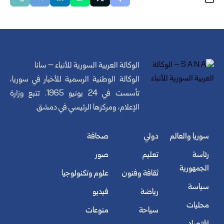
الوكالة العربية السورية للأنباء – سانا
الوكالة الوطنية الرسمية للأخبار في سوريا،
تأسست في 24 يونيو 1965. تتبع وزارة
الإعلام، ومركزها الرئيسي في دمشق.
سوريا والعالم
دولي
صحافة
رئاسة
تعليم
صور
الجمهورية
ثقافة وفنون
علوم وتكنولوجيا
سياسة
رياضة
فيديو
محليات
سياحة
منوعات