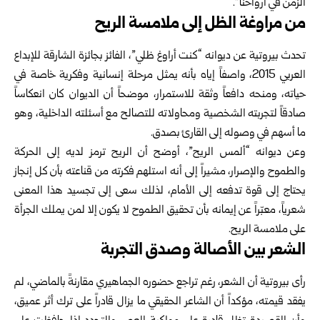
الزمن في أرواحنا”.
من مراوغة الظل إلى ملامسة الريح
تحدث بيروتية عن ديوانه “كنت أراوغ ظلي”، الفائز بجائزة الشارقة للإبداع
العربي 2015، واصفاً إياه بأنه يمثل مرحلة إنسانية وفكرية خاصة في
حياته، ومنحه دافعاً وثقة للاستمرار، موضحاً أن الديوان كان انعكاساً
صادقاً لتجربته الشخصية ومحاولاته للتصالح مع أسئلته الداخلية، وهو
ما أسهم في وصوله إلى القارئ بصدق.
وعن ديوانه “ألمس الريح”، أوضح أن الريح ترمز لديه إلى الحركة
والطموح والإصرار، مشيراً إلى أنه استلهم فكرته من قناعته بأن كل إنجاز
يحتاج إلى قوة تدفعه إلى الأمام، لذلك سعى إلى تجسيد هذا المعنى
شعرياً، معبّراً عن إيمانه بأن تحقيق الطموح لا يكون إلا لمن يملك الجرأة
على ملامسة الريح.
الشعر بين الأصالة وصدق التجربة
رأى بيروتية أن الشعر، رغم تراجع حضوره الجماهيري مقارنةً بالماضي، لم
يفقد قيمته، مؤكداً أن الشاعر الحقيقي ما يزال قادراً على ترك أثر عميق،