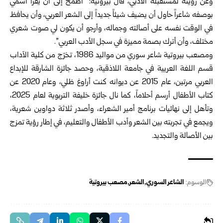
وعن رؤيته لمستقبله الأدبي، قال بيروتية: “أطمح إلى أن يُقرأ اسمي
بوصفه شاعراً حاول أن يضيف شيئاً جديداً إلى الشعر العربي، وأن يحافظ
في الوقت نفسه على أصالته وجماله، وأرجو أن يكون لي صوت شعري
مختلف، وأن أترك بصمة مميزة في سجل الأدب العربي”.
ومصعب بيروتية شاعر سوري من مواليد 1986، تخرّج من كلية الآداب
قسم اللغة العريية في جامعة اللاذقية، وحصد جائزة الشارقة للإبداع
العربي مرتين، عام 2015 عن ديوانه كنت أراوغ ظلي، وعام 2020 عن
كتاب الأطفال أرسم أحلاماً، كما نال جائزة خليفة التربوية لعام 2025،
وتأهل إلى نهائيات برنامج أمير الشعراء، وأصدر ثلاثة دواوين شعرية،
ويجمع في تجربته بين الشعر وأدب الأطفال والتعليم، في إطار رؤية تمزج
بين الأصالة والتجديد.
الوسوم:
الشاعر السوري
الشعر
مصعب بيروتية