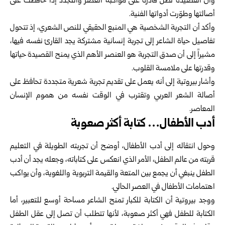
وأن القصيدة تظل قادرة على مواكبة العصر والتجدد إذا حافظت على
أصالتها وطوّرت أدواتها الفنية.
وأكد أن التجربة الشخصية هي المنبع الحقيقي للنص الشعري، إذ تتحول
تفاصيل حياة الشاعر إلى تجربة إنسانية مشتركة يجد القارئ نفسه فيها،
مشيراً إلى أن صدق التجربة هو العنصر الأهم الذي يمنح القصيدة حياتها
وقدرتها على ملامسة القلوب.
وأشار بيروتية إلى أنه يعمل على تقديم تجربة شعرية متجددة تحافظ على
أصالة الشعر العربي وتقترب في الوقت نفسه من هموم الإنسان
المعاصر.
أدب الأطفال… كتابة أكثر صعوبة
وحول انتقاله إلى أدب الأطفال، أوضح أن تجربته الطويلة في التعليم
قربته من عالم الطفل، الأمر الذي انعكس على كتاباته، وجعله يجد أن أدب
الطفل ينبغي أن يجمع بين المتعة والقيمة التربوية واللغوية، وأن يواكب
اهتمامات الأطفال في العصر الحالي.
ووجد بيروتية أن الكتابة للكبار تمنح الشاعر مساحة أوسع للتعبير، أما
الكتابة للطفل فهي أكثر صعوبة، لأنها تتطلب أن تصل إلى عقل الطفل