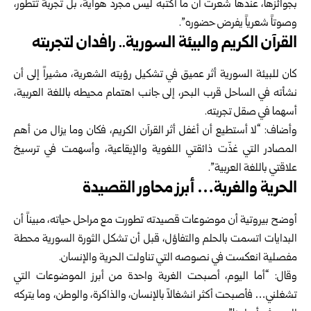
بجوائزها، عندها شعرت أن ما أكتبه ليس مجرد هواية، بل تجربة تتطور،
وصوتاً شعرياً يفرض حضوره”.
القرآن الكريم والبيئة السورية.. رافدان لتجربته
كان للبيئة السورية أثر عميق في تشكيل رؤيته الشعرية، مشيراً إلى أن
نشأته في الساحل قرب البحر، إلى جانب اهتمام محيطه باللغة العربية،
أسهما في صقل تجربته.
وأضاف: “لا أستطيع أن أغفل أثر القرآن الكريم، فكان وما يزال من أهم
المصادر التي غذّت ذائقتي اللغوية والإيقاعية، وأسهمت في ترسيخ
علاقتي باللغة العربية”.
الحرية والغربة… أبرز محاور القصيدة
أوضح بيروتية أن موضوعات قصيدته تطورت مع مراحل حياته، مبيناً أن
البدايات اتسمت بالحلم والتفاؤل، قبل أن تشكل الثورة السورية محطة
مفصلية انعكست في نصوصه التي تناولت الحرية والإنسان.
وقال: “أما اليوم، أصبحت الغربة واحدة من أبرز الموضوعات التي
تشغلني… فأصبحت أكثر انشغالاً بالإنسان، والذاكرة، والوطن، وما يتركه